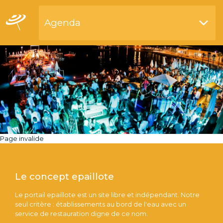
Agenda
Restaurants bord de l'eau
Page invalide
Le concept epaillote
Le portail epaillote est un site libre et indépendant. Notre
seul critère : établissements au bord de l'eau avec un
service de restauration digne de ce nom.