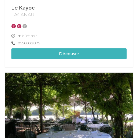
Le Kayoc
LACANAU
midi et soir
0556032075
Découvrir