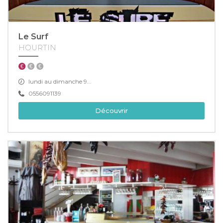
Le Surf
HOURTIN
lundi au dimanche 9...
0556091139
Découvrir