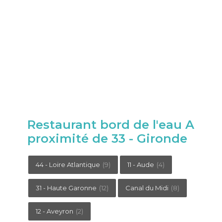
Restaurant bord de l'eau A
proximité de 33 - Gironde
44 - Loire Atlantique
(9)
11 - Aude
(4)
31 - Haute Garonne
(12)
Canal du Midi
(8)
12 - Aveyron
(2)