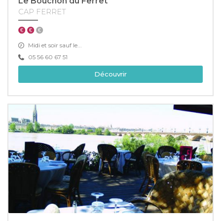
Le Bouchon du Ferret
CAP FERRET
Midi et soir sauf le...
05 56 60 67 51
Découvrir