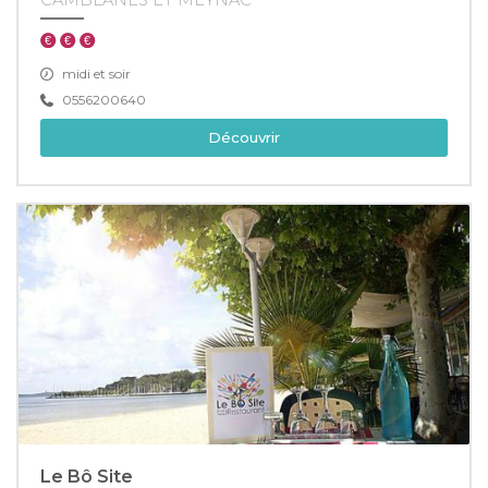
midi et soir
0556200640
Découvrir
Le Bô Site