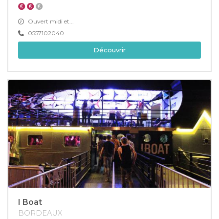
Ouvert midi et...
0557102040
Découvrir
I Boat
BORDEAUX