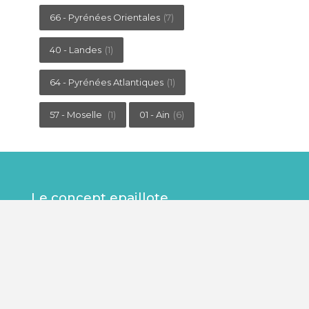
66 - Pyrénées Orientales
(7)
40 - Landes
(1)
64 - Pyrénées Atlantiques
(1)
57 - Moselle
(1)
01 - Ain
(6)
Le concept epaillote
Le portail epaillote est un site libre et indépendant.
Notre seul critère : établissements au bord de l'eau
avec un service de restauration digne de ce nom.