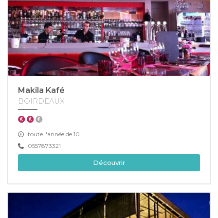
Makila Kafé
BOIRDEAUX
toute l'année de 10...
0557873321
Découvrir