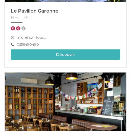
Le Pavillon Garonne
BEGLES
midi et soir tous...
0556490490
Découvrir