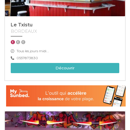
Le Txistu
BORDEAUX
Tous les jours midi...
0557873830
Découvrir