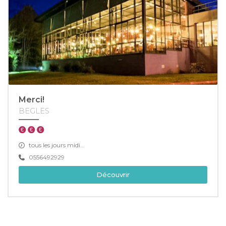
Merci!
BEGLES
tous les jours midi...
0556492929
Découvrir