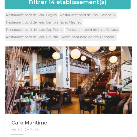
Filtrer
14
établissement(s)
Restaurant bord de l'eau Bègles
Restaurant bord de l'eau Bordeaux
Restaurant bord de l'eau Camblanès et Meynac
Restaurant bord de l'eau Cap Ferret
Restaurant bord de l'eau Cazaux
Restaurant bord de l'eau Hourtin
Restaurant bord de l'eau Lacanau
Café Maritime
BORDEAUX