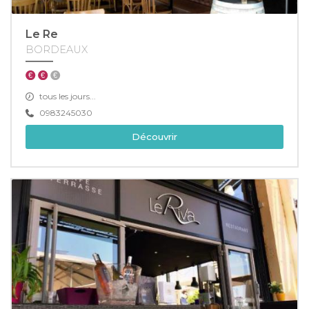
Le Re
BORDEAUX
tous les jours...
0983245030
Découvrir