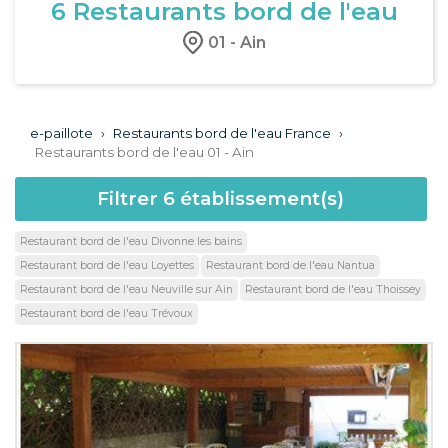
6
Restaurants bord de l'eau
01 - Ain
e-paillote
›
Restaurants bord de l'eau France
›
Restaurants bord de l'eau 01 - Ain
Filtrer
6
établissement(s)
Restaurant bord de l'eau Divonne les bains
Restaurant bord de l'eau Loyettes
Restaurant bord de l'eau Nantua
Restaurant bord de l'eau Neuville sur Ain
Restaurant bord de l'eau Thoissey
Restaurant bord de l'eau Trévoux