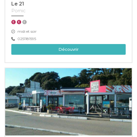
Le 21
Pornic
midi et soir
0251181595
Découvrir