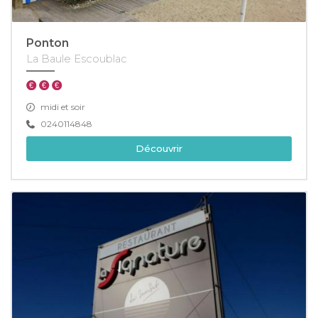
Ponton
La Baule Escoublac
midi et soir
0240114848
Découvrir