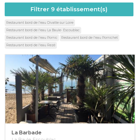
Filtrer
9
établissement(s)
Restaurant bord de l'eau Divatte sur Loire
Restaurant bord de l'eau La Baule- Escoublac
Restaurant bord de l'eau Pornic
Restaurant bord de l'eau Pornichet
Restaurant bord de l'eau Rezé
La Barbade
La Baule Escoublac