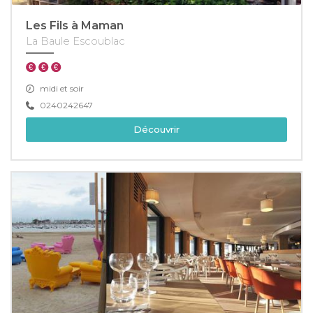
Les Fils à Maman
La Baule Escoublac
midi et soir
0240242647
Découvrir