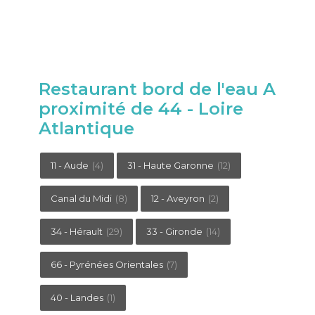
Restaurant bord de l'eau A
proximité de 44 - Loire
Atlantique
11 - Aude
(4)
31 - Haute Garonne
(12)
Canal du Midi
(8)
12 - Aveyron
(2)
34 - Hérault
(29)
33 - Gironde
(14)
66 - Pyrénées Orientales
(7)
40 - Landes
(1)