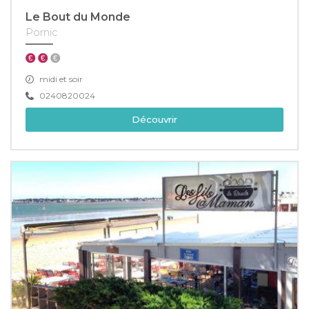
Le Bout du Monde
Pornic
midi et soir
0240820024
Découvrir