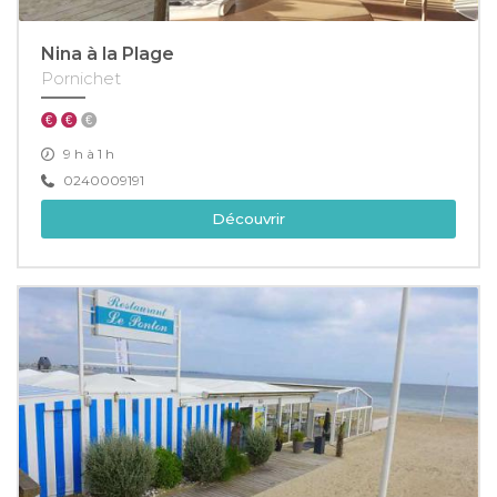
Nina à la Plage
Pornichet
9 h à 1 h
0240009191
Découvrir