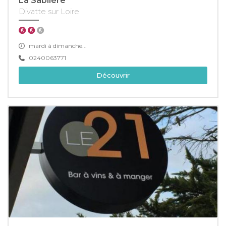
La Sablière
Divatte sur Loire
mardi à dimanche...
0240063771
Découvrir