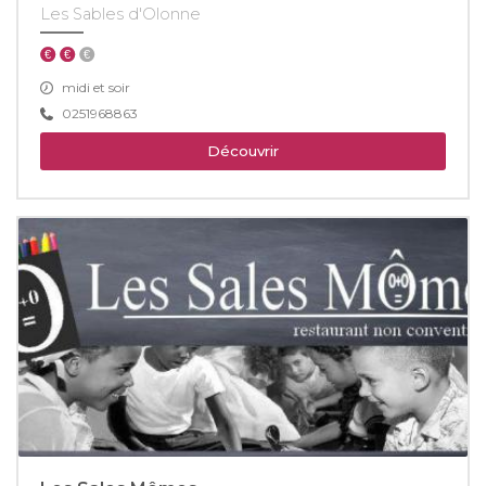
Les Sables d'Olonne
midi et soir
0251968863
Découvrir