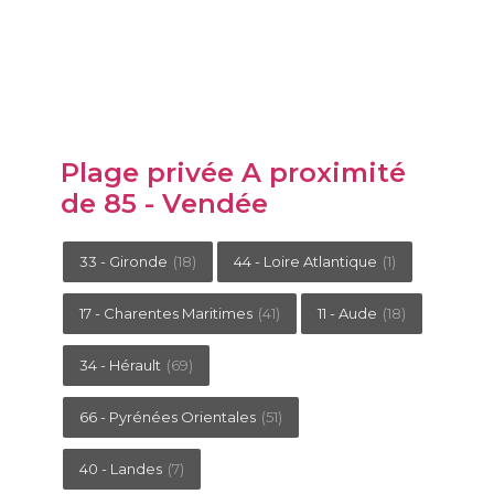
Plage privée A proximité
de 85 - Vendée
33 - Gironde
(18)
44 - Loire Atlantique
(1)
17 - Charentes Maritimes
(41)
11 - Aude
(18)
34 - Hérault
(69)
66 - Pyrénées Orientales
(51)
40 - Landes
(7)