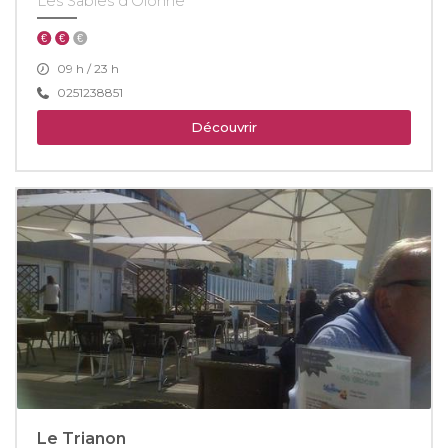
Les Sables d'Olonne
09 h / 23 h
0251238851
Découvrir
Le Trianon