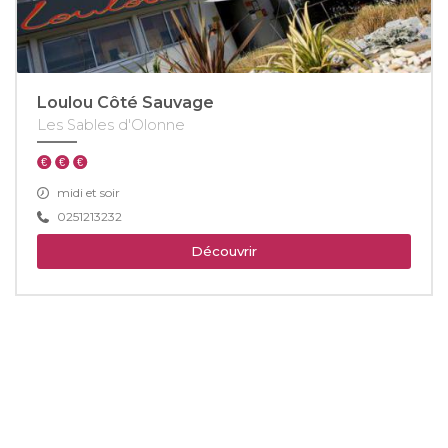
Loulou Côté Sauvage
Les Sables d'Olonne
midi et soir
0251213232
Découvrir