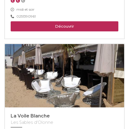
midi et soir
0251390961
Découvrir
La Voile Blanche
Les Sables d'Olonne