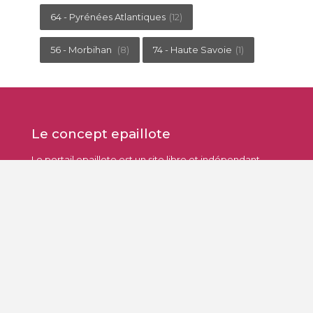
64 - Pyrénées Atlantiques
(12)
56 - Morbihan
(8)
74 - Haute Savoie
(1)
Le concept epaillote
Le portail epaillote est un site libre et indépendant.
Notre seul critère : établissements au bord de l'eau
avec un service de restauration digne de ce nom.
Contact.