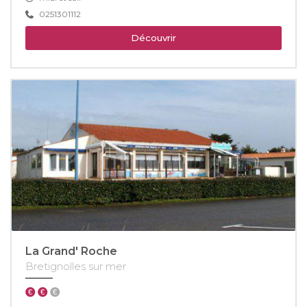
0251301112
Découvrir
La Grand' Roche
Bretignolles sur mer