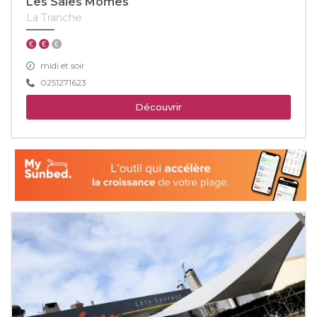
Les Sales Mômes
La Tranche
midi et soir
0251271623
Découvrir