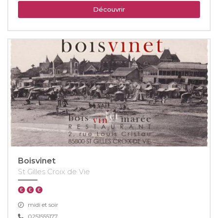
Découvrir
Boisvinet
St Gilles Croix de Vie
midi et soir
0251555177