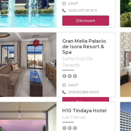
24h/7
0034 977 37 31 11
Découvrir
Gran Melia Palacio
de Isora Resort &
Spa
Santa Cruz De
Tenerife
24h/7
003492286 9000
Découvrir
H10 Tindaya Hotel
Las Palmas