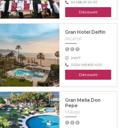
34 968 57 50 07
Découvrir
Gran Hotel Delfín
Alicante
24h/7
0034 965 853 400
Découvrir
Gran Melia Don
Pepe
Málaga