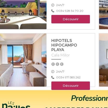
24h/7
0034 928 54 70 20
Découvrir
HIPOTELS
HIPOCAMPO
PLAYA
Calla Millor
24h/7
0034 971 585 262
Découvrir