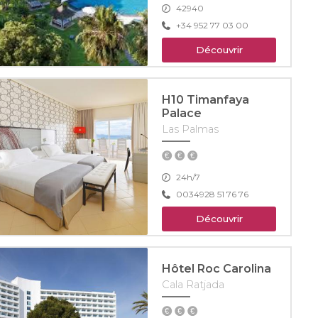
42940
+34 952 77 03 00
Découvrir
H10 Timanfaya
Palace
Las Palmas
24h/7
0034928 51 76 76
Découvrir
Hôtel Roc Carolina
Cala Ratjada