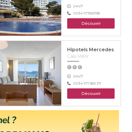
24h/7
0034 971563158
Découvrir
Hipotels Mercedes
Cala Millor
24h/7
0034 971 585 311
Découvrir