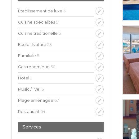
Établissement de luxe
3
Cuisine spécialités
5
Cuisine traditionelle
5
Ecolo : Nature
53
Familiale
5
Gastronomique
50
Hotel
2
Music / live
15
Plage aménagée
67
Restaurant
54
Services