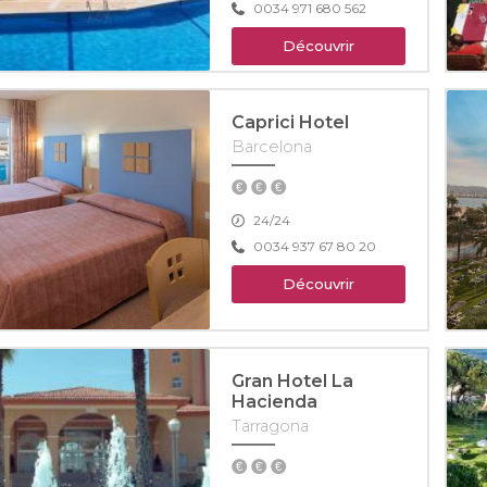
0034 971 680 562
Découvrir
Caprici Hotel
Barcelona
24/24
0034 937 67 80 20
Découvrir
Gran Hotel La
Hacienda
Tarragona