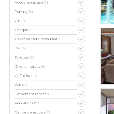
Accès handicapé
98
Parking
124
C.B.
118
Chèque
2
Ticket ou carte restaurant
2
Bar
120
Toilettes
123
Chiens interdits
64
Coffre fort
46
Wifi
120
Evènements privés
100
Animations
109
Centre de secours
49