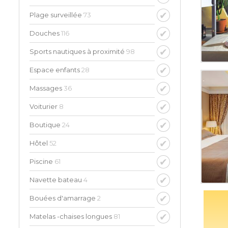
Plage surveillée
73
Douches
116
Sports nautiques à proximité
98
Espace enfants
28
Massages
36
Voiturier
8
Boutique
24
Hôtel
52
Piscine
61
Navette bateau
4
Bouées d'amarrage
2
Matelas -chaises longues
81