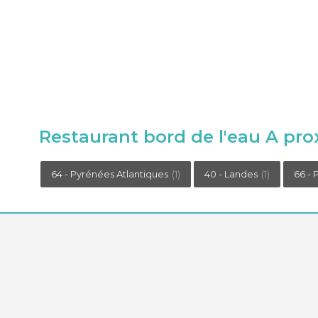
Restaurant bord de l'eau A pro
64 - Pyrénées Atlantiques
(1)
40 - Landes
(1)
66 - 
Le concept epaillote
Le portail epaillote est un site libre et indépendant. Notre seul 
au bord de l'eau avec un service de restauration digne de ce n