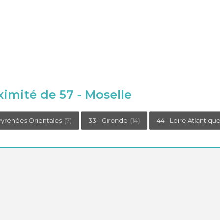
ximité de 57 - Moselle
Pyrénées Orientales
(7)
33 - Gironde
(14)
44 - Loire Atlantiqu
critère : établissements
om.