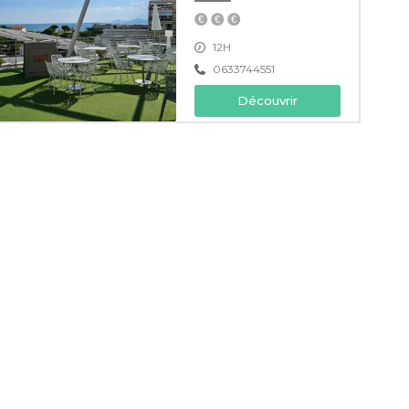
12H
0633744551
Découvrir