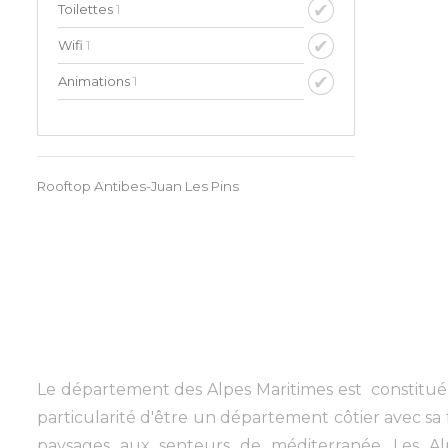
Toilettes
1
Wifi
1
Animations
1
Rooftop Antibes-Juan Les Pins
Le département des Alpes Maritimes est constitué 
particularité d'être un département côtier avec sa
paysages aux senteurs de méditerranée. Les Alp