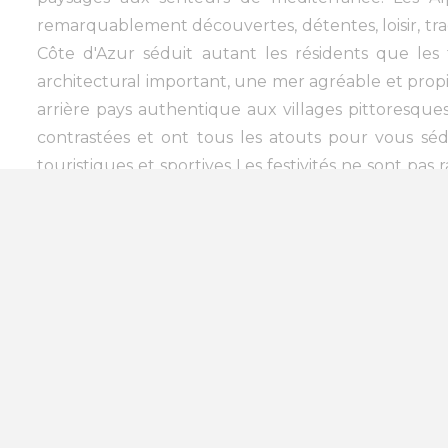
remarquablement découvertes, détentes, loisir, tr
Côte d'Azur séduit autant les résidents que les 
architectural important, une mer agréable et propic
arrière pays authentique aux villages pittoresqu
contrastées et ont tous les atouts pour vous séd
touristiques et sportives Les festivités ne sont pa
Cannes, le Nice Jazz Festival ou encore le célèbre C
Rooftop A proximité de 06 - Al
83 - Var
(1)
13 - Bouches-du-Rhône
(4)
69 - Grand