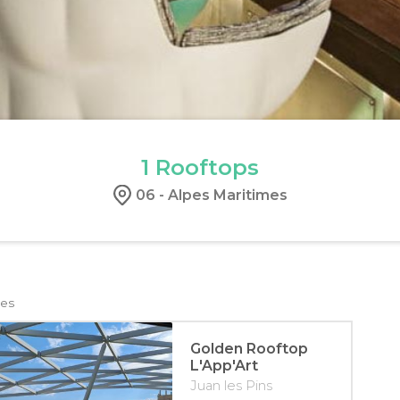
1
Rooftops
06 - Alpes Maritimes
mes
Golden Rooftop
L'App'Art
Juan les Pins