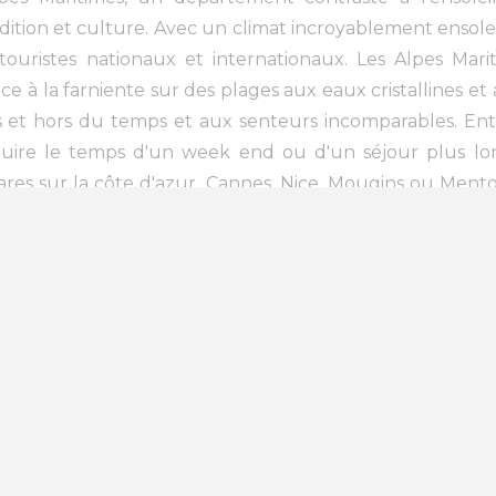
adition et culture. Avec un climat incroyablement ensol
touristes nationaux et internationaux. Les Alpes Mari
e à la farniente sur des plages aux eaux cristallines e
es et hors du temps et aux senteurs incomparables. Ent
uire le temps d'un week end ou d'un séjour plus long. 
s rares sur la côte d'azur. Cannes, Nice, Mougins ou Ment
arnaval de Nice. Musique, gastronomie,...
pes Maritimes
 Lyon
(2)
75 - Paris
(8)
34 - Hérault
(7)