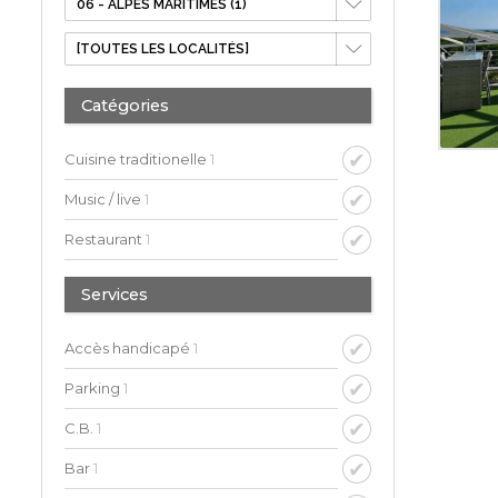
Catégories
Cuisine traditionelle
1
Music / live
1
Restaurant
1
Services
Accès handicapé
1
Parking
1
C.B.
1
Bar
1