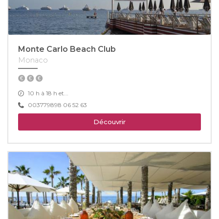
Monte Carlo Beach Club
Monaco
10 h à 18 h et...
003779898 06 52 63
Découvrir