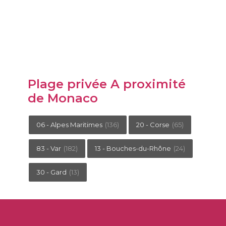
Plage privée A proximité
de Monaco
06 - Alpes Maritimes
(136)
20 - Corse
(65)
83 - Var
(182)
13 - Bouches-du-Rhône
(24)
30 - Gard
(13)