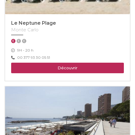
Le Neptune Plage
Monte Carlo
9H - 20 h
00 377 93 30 05 51
Découvrir