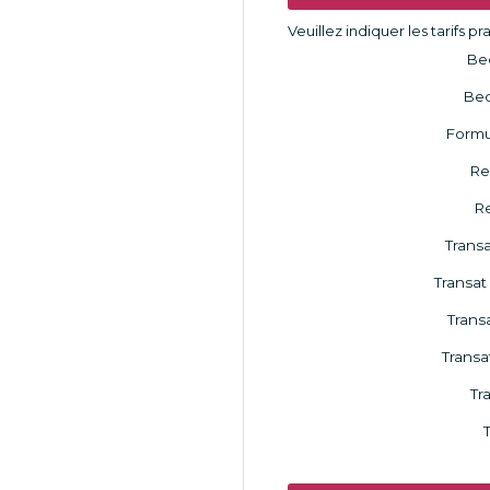
Veuillez indiquer les tarifs 
Bed
Bed
Formul
Re
Re
Transa
Transat
Trans
Transat
Tr