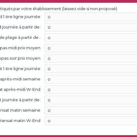
pratiqués par votre établissement (laissez vide si non proposé)
 1 ère ligne journée
 journée à partir de:
e plage à partir de :
pas midi prix moyen
pas soir prix moyen
t 1 ère ligne journée
 après-midi semaine
at après-midi W-End
 journée à partir de:
ansat matin semaine
Transat matin W-End