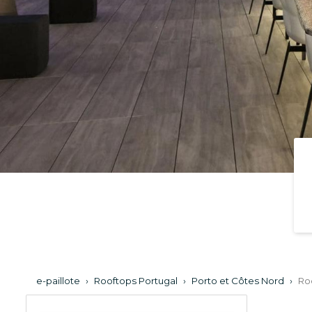
e-paillote
›
Rooftops Portugal
›
Porto et Côtes Nord
›
Ro