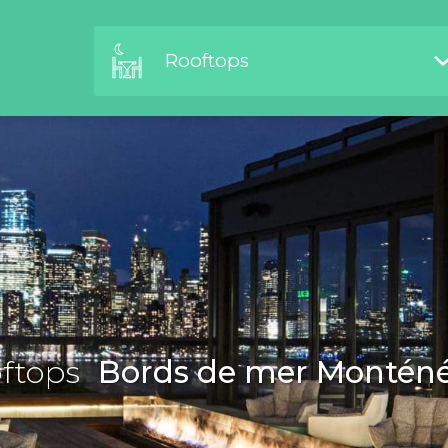
Rooftops
ftops
Bords de mer Montén