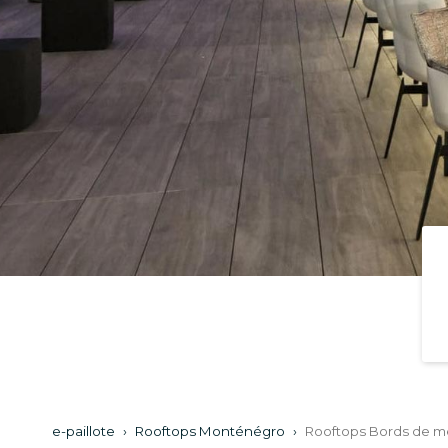
e-paillote
›
Rooftops Monténégro
›
Rooftops Bords de 