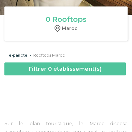
0
Rooftops
Maroc
e-paillote
›
Rooftops Maroc
Filtrer
0
établissement(s)
Sur le plan touristique, le Maroc dispose
d'avantages remarquables: son climat, sa culture