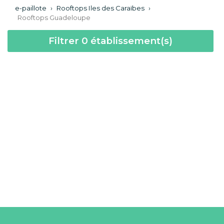
e-paillote
›
Rooftops Iles des Caraïbes
›
Rooftops Guadeloupe
Filtrer
0
établissement(s)