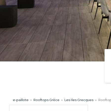
e-paillote
›
Rooftops Grèce
›
Les Iles Grecques
›
Rooftop