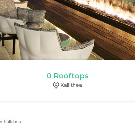
0
Rooftops
Kallithea
s Kallithea