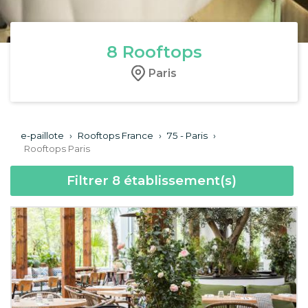
8
Rooftops
Paris
e-paillote
›
Rooftops France
›
75 - Paris
›
Rooftops Paris
Filtrer
8
établissement(s)