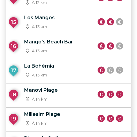
À 12 km
Los Mangos
15
À 13 km
Mango's Beach Bar
16
À 13 km
La Bohémia
17
À 13 km
Manovi Plage
18
À 14 km
Millesim Plage
19
À 14 km