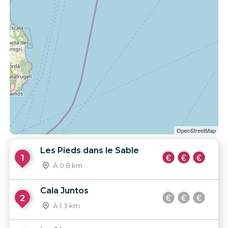
OpenStreetMap
Les Pieds dans le Sable
1
À 0.8 km
Cala Juntos
2
À 1.3 km