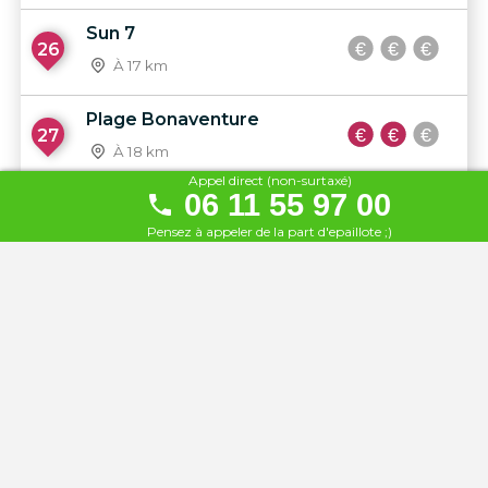
Sun 7
26
À 17 km
Plage Bonaventure
27
À 18 km
Appel direct (non-surtaxé)
06 11 55 97 00
La Plage du Delta
28
Pensez à appeler de la part d'epaillote ;)
À 19 km
Les Planches
29
À 19 km
La Plage des Lézards
30
À 19 km
Le Zénith plage
31