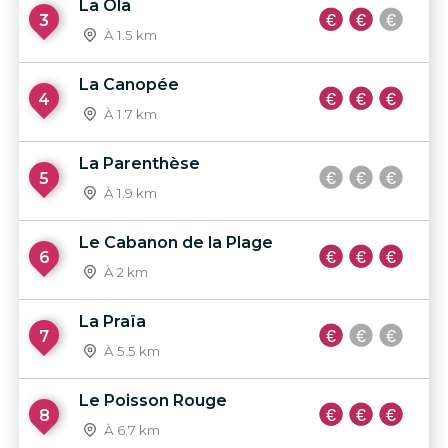
La Ola
3
À 1.5 km
La Canopée
4
À 1.7 km
La Parenthèse
5
À 1.9 km
Le Cabanon de la Plage
6
À 2 km
La Praïa
7
À 5.5 km
Le Poisson Rouge
8
À 6.7 km