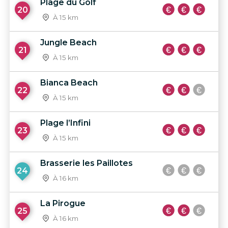
Plage du Golf
20
À 15 km
Jungle Beach
21
À 15 km
Bianca Beach
22
À 15 km
Plage l’Infini
23
À 15 km
Brasserie les Paillotes
24
À 16 km
La Pirogue
25
À 16 km