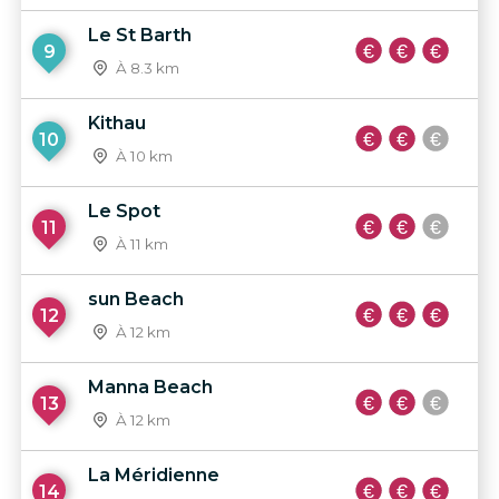
Le St Barth
9
À 8.3 km
Kithau
10
À 10 km
Le Spot
11
À 11 km
sun Beach
12
À 12 km
Manna Beach
13
À 12 km
La Méridienne
14