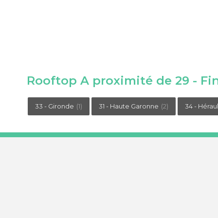
Rooftop A proximité de 29 - Fin
33 - Gironde
(1)
31 - Haute Garonne
(2)
34 - Héraul
Le concept epaillote
Le portail epaillote est un site libre et indépendant. Notre seul 
au bord de l'eau avec un service de restauration digne de ce n