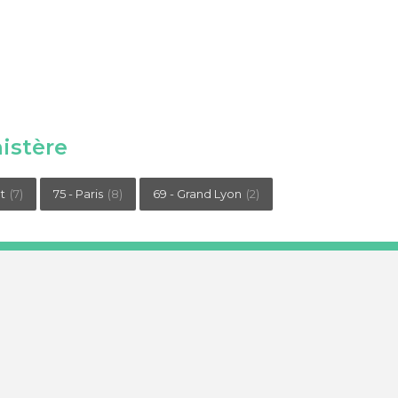
istère
t
(7)
75 - Paris
(8)
69 - Grand Lyon
(2)
critère : établissements
om.