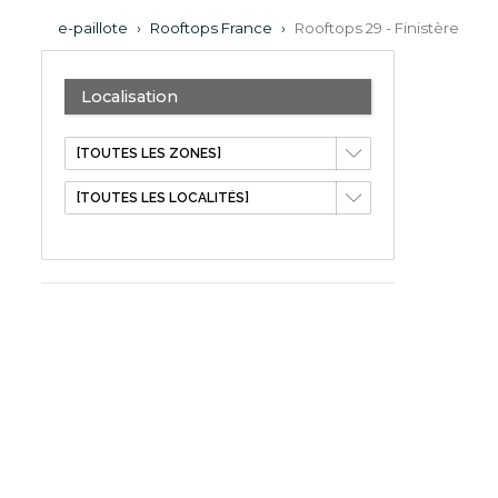
e-paillote
›
Rooftops France
›
Rooftops 29 - Finistère
Localisation