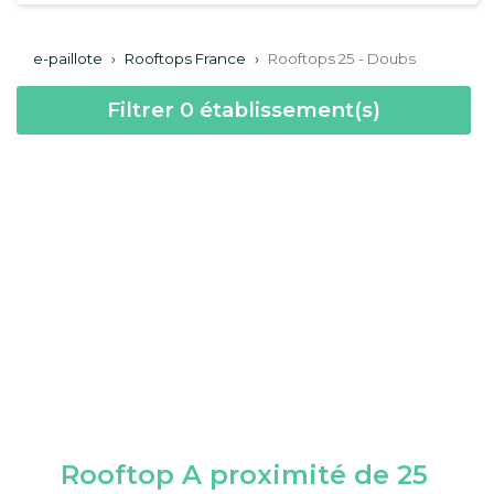
e-paillote
›
Rooftops France
›
Rooftops 25 - Doubs
Filtrer
0
établissement(s)
Rooftop A proximité de 25