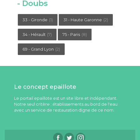
- Doubs
33 - Gironde
(1)
31 - Haute Garonne
(2)
34 - Hérault
(7)
75 - Paris
(8)
69 - Grand Lyon
(2)
Le concept epaillote
Le portail epaillote est un site libre et indépendant.
Notre seul critère : établissements au bord de l'eau
avec un service de restauration digne de ce nom.