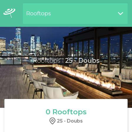
Rooftops
Restaurants bord de l'eau
Rooftops
25 - Doubs
0
Rooftops
25 - Doubs