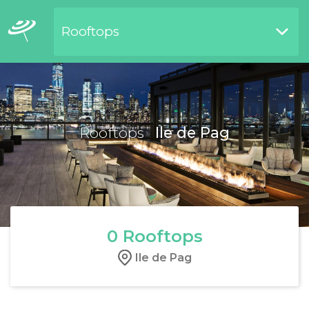
Rooftops
Restaurants bord de l'eau
Rooftops
Ile de Pag
0
Rooftops
Ile de Pag