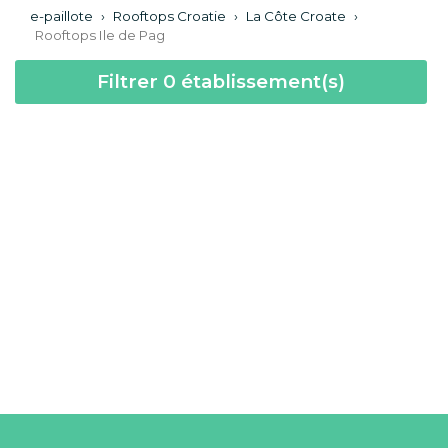
e-paillote
›
Rooftops Croatie
›
La Côte Croate
›
Rooftops Ile de Pag
Filtrer
0
établissement(s)