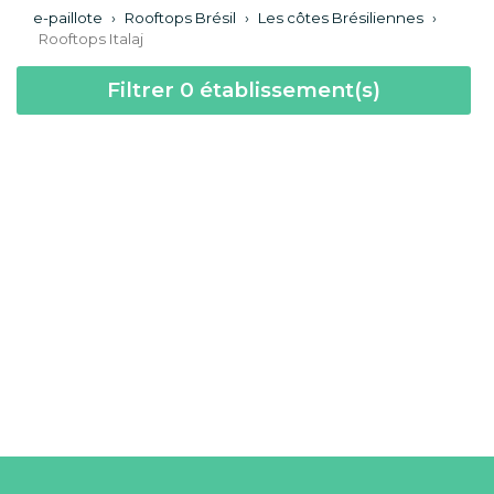
e-paillote
›
Rooftops Brésil
›
Les côtes Brésiliennes
›
Rooftops Italaj
Filtrer
0
établissement(s)