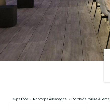
e-paillote
›
Rooftops Allemagne
›
Bords de rivière Allem