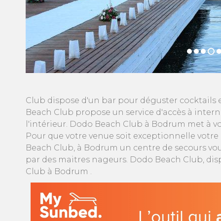
Club dispose d'un bar pour déguster cocktails e
Beach Club propose un service d'accès à inter
l'intérieur. Dodo Beach Club à Bodrum met à vo
Pour que votre venue soit exceptionnelle votr
Beach Club, à Bodrum un centre de secours vous 
par des maitres nageurs. Dodo Beach Club, dis
Club à Bodrum .