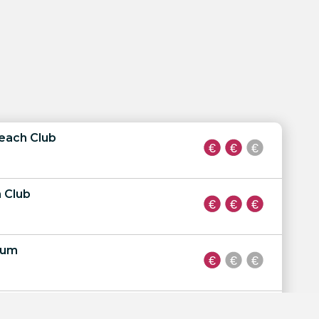
each Club
 Club
rum
Club