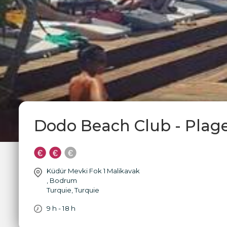
Dodo Beach Club - Plag
Küdür Mevki Fok 1 Malikavak
,
Bodrum
Turquie
,
Turquie
9 h - 18 h