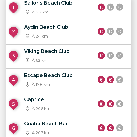
Sailor's Beach Club
1
À 5.2 km
Aydin Beach Club
2
À 24 km
Viking Beach Club
3
À 62 km
Escape Beach Club
4
À 198 km
Caprice
5
À 206 km
Guaba Beach Bar
6
À 207 km