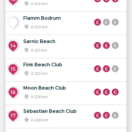
À 214 km
Flamm Bodrum
13
À 220 km
Sarnic Beach
14
À 221 km
Fink Beach Club
15
À 222 km
Moon Beach Club
16
À 226 km
Sébastian Beach Club
17
À 228 km