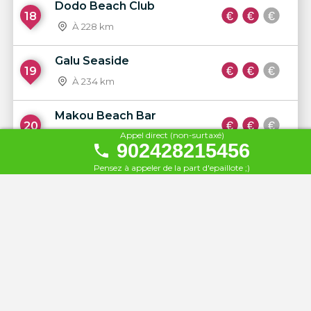
Dodo Beach Club
18
À 228 km
Galu Seaside
19
À 234 km
Makou Beach Bar
20
Appel direct (non-surtaxé)
À 234 km
902428215456
Pensez à appeler de la part d'epaillote ;)
Re.buke Lounge
21
À 234 km
Zakos Beach
22
À 234 km
Ammos Makenzy Beach Bar
23
À 234 km