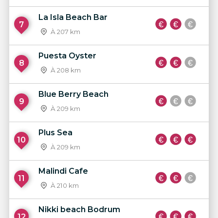
La Isla Beach Bar
7
À 207 km
Puesta Oyster
8
À 208 km
Blue Berry Beach
9
À 209 km
Plus Sea
10
À 209 km
Malindi Cafe
11
À 210 km
Nikki beach Bodrum
12