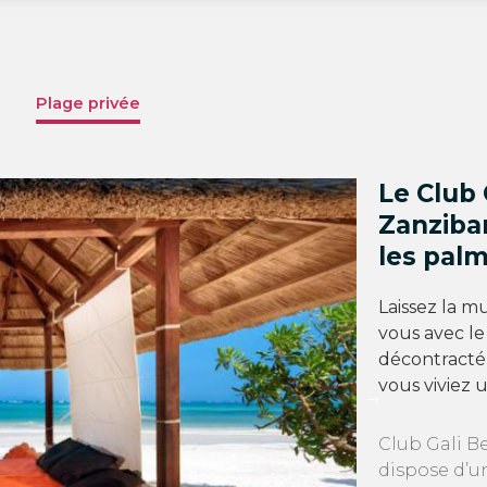
Plage privée
Le Club 
Zanzibar
les palm
Laissez la m
vous avec le
décontracté 
vous viviez u
Club Gali B
dispose d’u