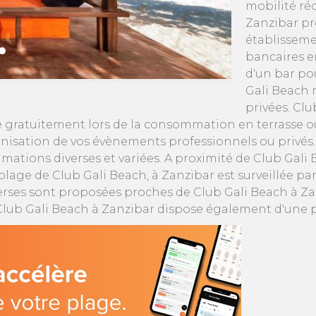
mobilité ré
Zanzibar pr
établisseme
bancaires e
d'un bar po
Gali Beach m
privées. Cl
 gratuitement lors de la consommation en terrasse ou 
ganisation de vos évènements professionnels ou privés
ations diverses et variées. A proximité de Club Gali 
la plage de Club Gali Beach, à Zanzibar est surveillée p
verses sont proposées proches de Club Gali Beach à Za
Club Gali Beach à Zanzibar dispose également d'une p