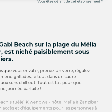
Vous êtes gérant de cet établissement ?
Gabi Beach sur la plage du Mélia
, est niché paisiblement sous
iers.
usique vous envahir, prenez un verre, régalez-
 menu grillades, le tout dans un cadre
aux sons chill out. Tout est fait pour que
ne journée parfaite !!
each situé(e) Kiwengwa - hôtel Melia à Zanzibar
n accès et d'équipements pour les personnes à