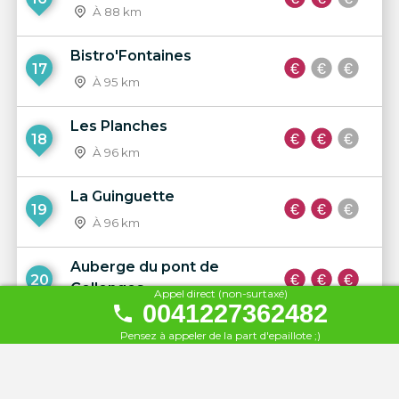
À 88 km
Bistro'Fontaines
17
À 95 km
Les Planches
18
À 96 km
La Guinguette
19
À 96 km
Auberge du pont de
20
Collonges
Appel direct (non-surtaxé)
0041227362482
À 96 km
Pensez à appeler de la part d'epaillote ;)
La Voile verte
21
À 96 km