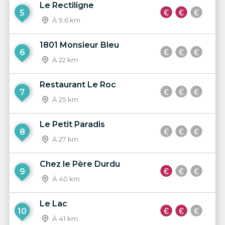
Le Rectiligne
5
À 9.6 km
1801 Monsieur Bleu
6
À 22 km
Restaurant Le Roc
7
À 25 km
Le Petit Paradis
8
À 27 km
Chez le Père Durdu
9
À 40 km
Le Lac
10
À 41 km