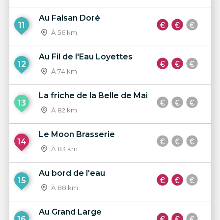
Au Faisan Doré
11
À 56 km
Au Fil de l'Eau Loyettes
12
À 74 km
La friche de la Belle de Mai
13
À 82 km
Le Moon Brasserie
14
À 83 km
Au bord de l'eau
15
À 88 km
Au Grand Large
16