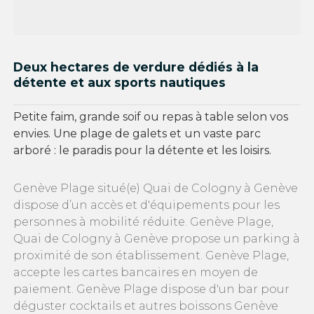
Deux hectares de verdure dédiés à la
détente et aux sports nautiques
Petite faim, grande soif ou repas à table selon vos
envies. Une plage de galets et un vaste parc
arboré : le paradis pour la détente et les loisirs.
Genève Plage situé(e) Quai de Cologny à Genève
dispose d’un accès et d'équipements pour les
personnes à mobilité réduite. Genève Plage,
Quai de Cologny à Genève propose un parking à
proximité de son établissement. Genève Plage,
accepte les cartes bancaires en moyen de
paiement. Genève Plage dispose d'un bar pour
déguster cocktails et autres boissons Genève