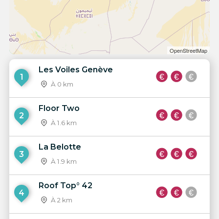
OpenStreetMap
Les Voiles Genève
1
À 0 km
Floor Two
2
À 1.6 km
La Belotte
3
À 1.9 km
Roof Top° 42
4
À 2 km