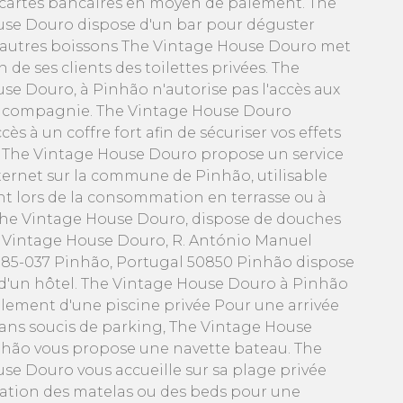
 cartes bancaires en moyen de paiement. The
se Douro dispose d'un bar pour déguster
t autres boissons The Vintage House Douro met
n de ses clients des toilettes privées. The
se Douro, à Pinhão n'autorise pas l'accès aux
 compagnie. The Vintage House Douro
cès à un coffre fort afin de sécuriser vos effets
 The Vintage House Douro propose un service
nternet sur la commune de Pinhão, utilisable
t lors de la consommation en terrasse ou à
. The Vintage House Douro, dispose de douches
e Vintage House Douro, R. António Manuel
5085-037 Pinhão, Portugal 50850 Pinhão dispose
'un hôtel. The Vintage House Douro à Pinhão
lement d'une piscine privée Pour une arrivée
sans soucis de parking, The Vintage House
hão vous propose une navette bateau. The
se Douro vous accueille sur sa plage privée
ocation des matelas ou des beds pour une