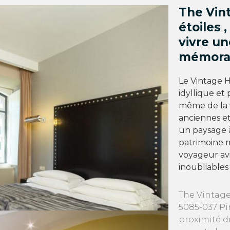
The Vin
étoiles 
vivre u
mémora
Le Vintage 
idyllique et 
même de la v
anciennes et
un paysage à
patrimoine m
voyageur avi
inoubliables
The Vintage
5085-037 Pi
proximité d