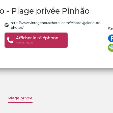
 - Plage privée Pinhão
http://www.vintagehousehotel.com/fr/lhotel/galerie-de-
photos/
Se
Afficher le téléphone
(non surtaxé)
Plage privée