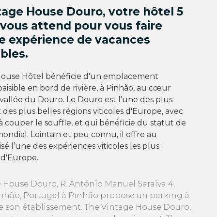
tage House Douro, votre hôtel 5
, vous attend pour vous faire
ne expérience de vacances
bles.
House Hôtel bénéficie d'un emplacement
paisible en bord de rivière, à Pinhão, au cœur
allée du Douro. Le Douro est l’une des plus
 des plus belles régions viticoles d'Europe, avec
 couper le souffle, et qui bénéficie du statut de
ondial. Lointain et peu connu, il offre au
sé l’une des expériences viticoles les plus
 d'Europe.
 House Douro, R. António Manuel Saraiva 4,
nhão, Portugal à Pinhão propose un parking à
e son établissement. The Vintage House Douro,