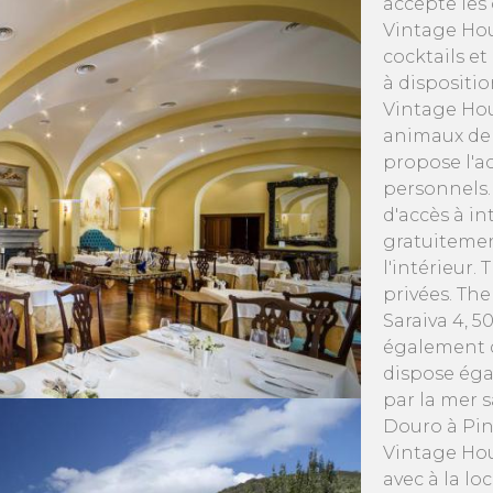
accepte les
Vintage Hou
cocktails e
à dispositio
Vintage Hou
animaux de
propose l'ac
personnels.
d'accès à i
gratuitemen
l'intérieur
privées. Th
Saraiva 4, 
également d
dispose éga
par la mer 
Douro à Pin
Vintage Hou
avec à la l