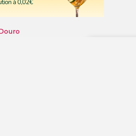
 Douro
Hotel Vora
1
À 564 km
Hotel Rovira
2
À 595 km
Gran Hotel 
3
À 603 km
Le Resto du
4
À 603 km