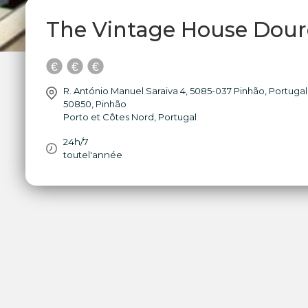
The Vintage House Douro
R. António Manuel Saraiva 4, 5085-037 Pinhão, Portugal
50850
,
Pinhão
Porto et Côtes Nord
,
Portugal
24h/7
toutel'année