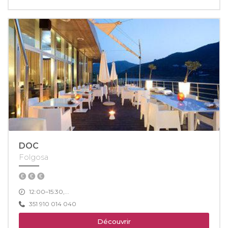
DOC
Folgosa
12:00–15:30,...
351 910 014 040
Découvrir