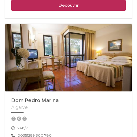
Découvrir
Dom Pedro Marina
Algarve
24h/7
00351289 300 780