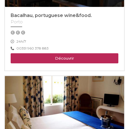
Bacalhau, portuguese wine&food.
Porto
24h/7
00351 960 378 883
Découvrir