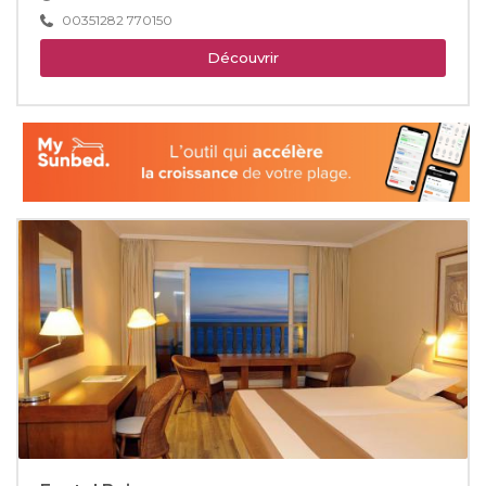
00351282 770150
Découvrir