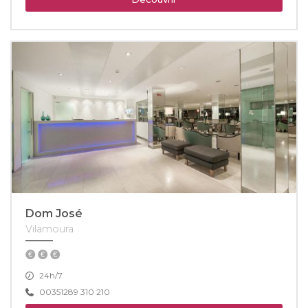
Dom José
Vilamoura
24h/7
00351289 310 210