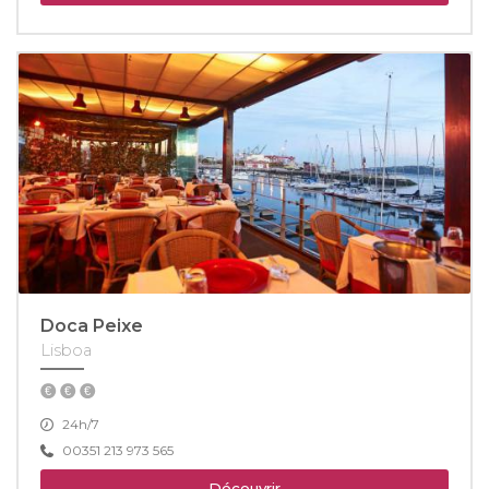
Doca Peixe
Lisboa
24h/7
00351 213 973 565
Découvrir