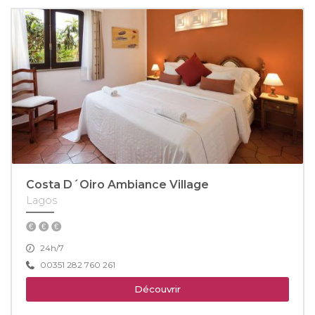
Costa D´Oiro Ambiance Village
Lagos
24h/7
00351 282 760 261
Découvrir