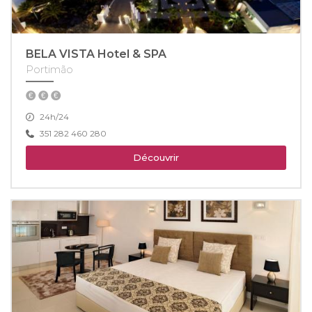
BELA VISTA Hotel & SPA
Portimão
24h/24
351 282 460 280
Découvrir