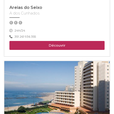
Areias do Seixo
A dos Cunhados
24h/24
351 261 936 355
Découvrir