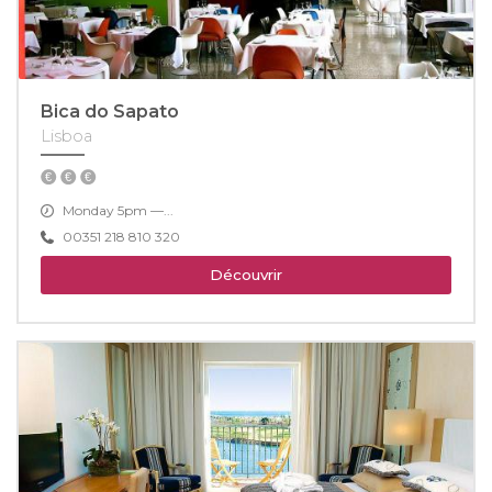
Bica do Sapato
Lisboa
Monday 5pm —...
00351 218 810 320
Découvrir