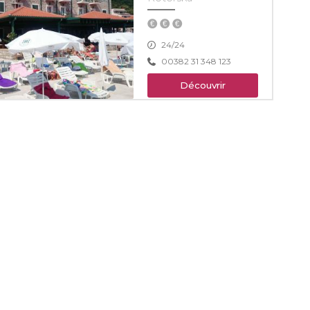
24/24
00382 31 348 123
Découvrir