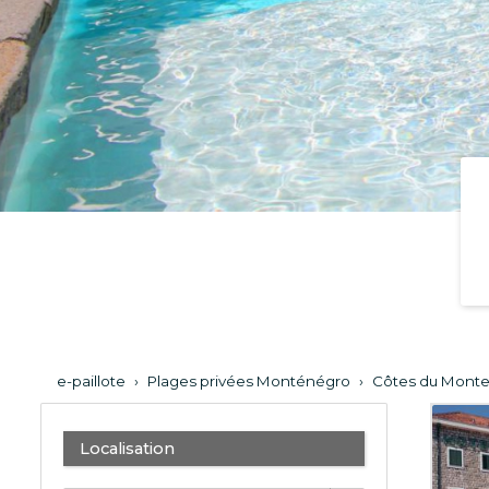
e-paillote
›
Plages privées Monténégro
›
Côtes du Mont
Localisation