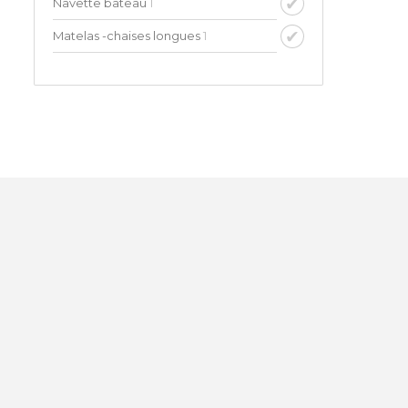
Navette bateau
1
Matelas -chaises longues
1
Plage privée A proximité de H