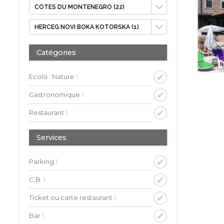
Catégories
Ecolo : Nature
1
Gastronomique
1
Restaurant
1
Services
Parking
1
C.B.
1
Ticket ou carte restaurant
1
Bar
1