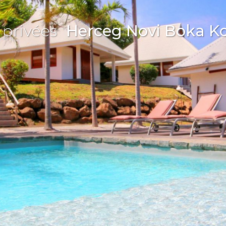
 privées
Herceg Novi Boka K