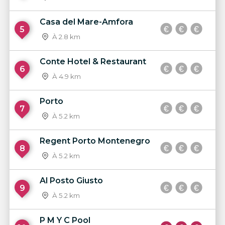
Casa del Mare-Amfora
5
À 2.8 km
Conte Hotel & Restaurant
6
À 4.9 km
Porto
7
À 5.2 km
Regent Porto Montenegro
8
À 5.2 km
Al Posto Giusto
9
À 5.2 km
P M Y C Pool