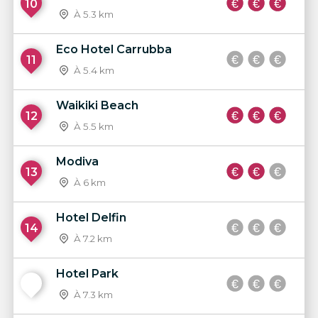
10
À 5.3 km
Eco Hotel Carrubba
11
À 5.4 km
Waikiki Beach
12
À 5.5 km
Modiva
13
À 6 km
Hotel Delfin
14
À 7.2 km
Hotel Park
15
À 7.3 km