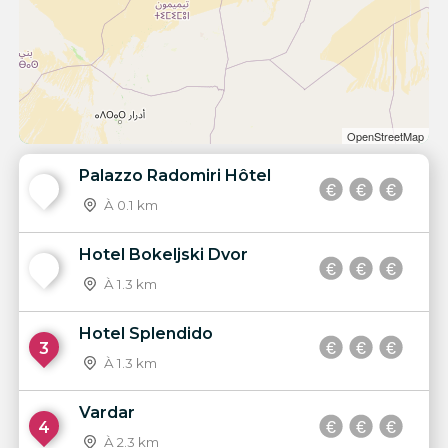
OpenStreetMap
Palazzo Radomiri Hôtel
1
À 0.1 km
Hotel Bokeljski Dvor
2
À 1.3 km
Hotel Splendido
3
À 1.3 km
Vardar
4
À 2.3 km