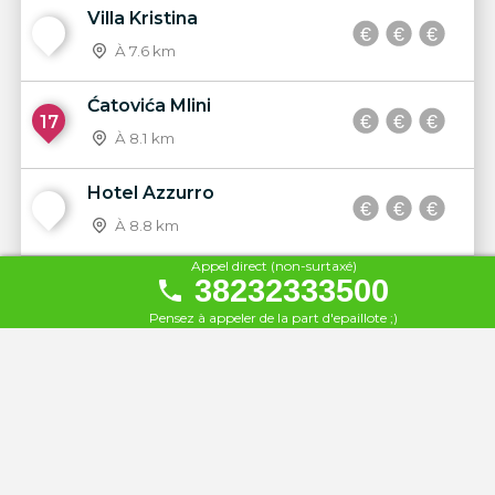
Villa Kristina
16
À 7.6 km
Ćatovića Mlini
17
À 8.1 km
Hotel Azzurro
18
À 8.8 km
Appel direct (non-surtaxé)
Alamara Beach
38232333500
19
À 9.3 km
Pensez à appeler de la part d'epaillote ;)
Papagaj
20
À 10 km
Hotel Poseidon
21
À 12 km