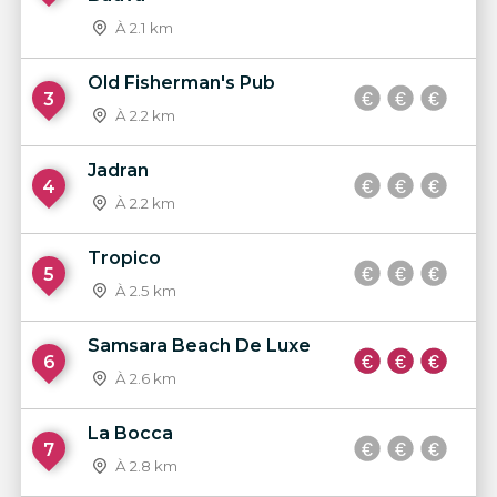
À 2.1 km
Old Fisherman's Pub
3
À 2.2 km
Jadran
4
À 2.2 km
Tropico
5
À 2.5 km
Samsara Beach De Luxe
6
À 2.6 km
La Bocca
7
À 2.8 km