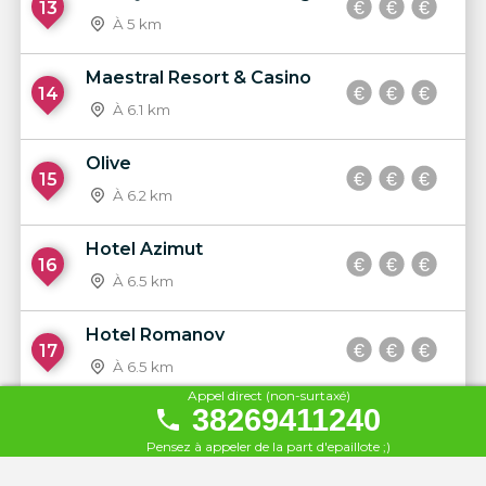
13
À 5 km
Maestral Resort & Casino
14
À 6.1 km
Olive
15
À 6.2 km
Hotel Azimut
16
À 6.5 km
Hotel Romanov
17
À 6.5 km
Appel direct (non-surtaxé)
38269411240
Vardar
18
Pensez à appeler de la part d'epaillote ;)
À 9.5 km