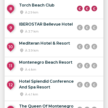
Torch Beach Club
8
À 2.9 km
IBEROSTAR Bellevue Hotel
9
À 3.7 km
Mediteran Hotel & Resort
10
À 3.9 km
Montenegro Beach Resort
11
À 4 km
Hotel Splendid Conference
12
And Spa Resort
À 4.1 km
The Queen Of Montenegro