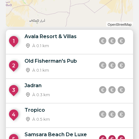
OpenStreetMap
Avala Resort & Villas
1
À 0.1 km
Old Fisherman's Pub
2
À 0.1 km
Jadran
3
À 0.3 km
Tropico
4
À 0.5 km
Samsara Beach De Luxe