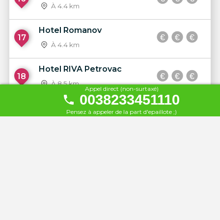
À 4.4 km
Hotel Romanov
17
À 4.4 km
Hotel RIVA Petrovac
18
À 8.5 km
Appel direct (non-surtaxé)
0038233451110
Hotel Palas
Pensez à appeler de la part d'epaillote ;)
19
À 8.7 km
Hôtel castellastva 4*
20
À 8.7 km
Hotel Rivijera
21
À 8.9 km