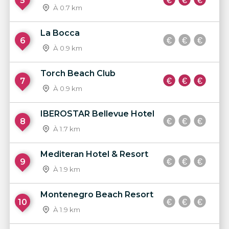
5
À 0.7 km
La Bocca
6
À 0.9 km
Torch Beach Club
7
À 0.9 km
IBEROSTAR Bellevue Hotel
8
À 1.7 km
Mediteran Hotel & Resort
9
À 1.9 km
Montenegro Beach Resort
10
À 1.9 km