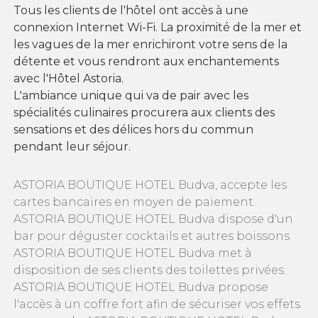
Tous les clients de l'hôtel ont accès à une
connexion Internet Wi-Fi. La proximité de la mer et
les vagues de la mer enrichiront votre sens de la
détente et vous rendront aux enchantements
avec l'Hôtel Astoria.
L'ambiance unique qui va de pair avec les
spécialités culinaires procurera aux clients des
sensations et des délices hors du commun
pendant leur séjour.
ASTORIA BOUTIQUE HOTEL Budva, accepte les
cartes bancaires en moyen de paiement.
ASTORIA BOUTIQUE HOTEL Budva dispose d'un
bar pour déguster cocktails et autres boissons
ASTORIA BOUTIQUE HOTEL Budva met à
disposition de ses clients des toilettes privées.
ASTORIA BOUTIQUE HOTEL Budva propose
l'accès à un coffre fort afin de sécuriser vos effets