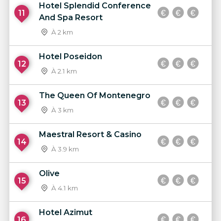
Hotel Splendid Conference
11
And Spa Resort
À 2 km
Hotel Poseidon
12
À 2.1 km
The Queen Of Montenegro
13
À 3 km
Maestral Resort & Casino
14
À 3.9 km
Olive
15
À 4.1 km
Hotel Azimut
16