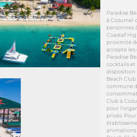
Paradise Be
à Cozumel d
personnes à 
Coastaf Hi
proximité d
accepte les
Paradise Be
cocktails e
disposition 
Beach Club 
commune de 
consommatio
Club à Cozu
pour l'orga
privés. Pour
établisseme
animations d