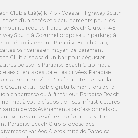
ach Club situé(e) k 14.5 - Coastaf Highway South
ispose d’un accès et d'équipements pour les
mobilité réduite. Paradise Beach Club, k 14.5 -
ghway South à Cozumel propose un parking à
e son établissement. Paradise Beach Club,
 cartes bancaires en moyen de paiement.
ach Club dispose d'un bar pour déguster
t autres boissons Paradise Beach Club met à
de ses clients des toilettes privées. Paradise
propose un service d'accès à internet sur la
Cozumel, utilisable gratuitement lors de la
n en terrasse ou à l'intérieur. Paradise Beach
mel met à votre disposition ses infrastructures
nisation de vos évènements professionnels ou
 que votre venue soit exceptionnelle votre
nt Paradise Beach Club propose des
iverses et variées. A proximité de Paradise