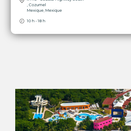
,
Cozumel
Mexique
,
Mexique
10 h - 18 h