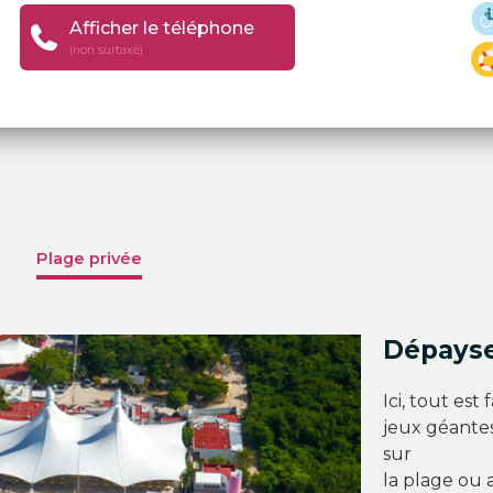
Afficher le téléphone
(non surtaxé)
Plage privée
Dépaysem
Ici, tout est
jeux géantes
sur
la plage ou 