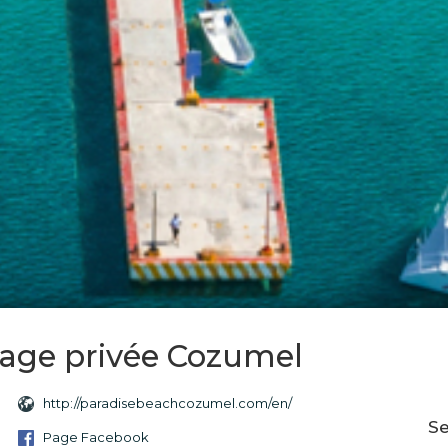
lage privée Cozumel
http://paradisebeachcozumel.com/en/
Se
Page Facebook