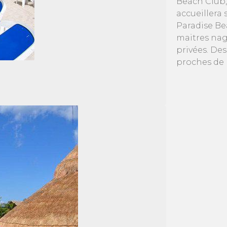
Beach Club,
accueillera 
Paradise Be
maitres nag
privées. De
proches de 