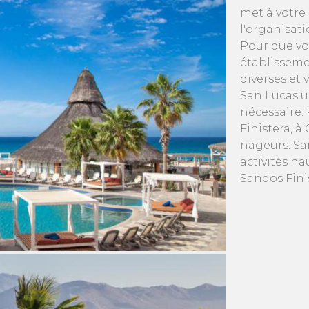
met à votre 
l'organisat
Pour que vo
établisseme
diverses et 
San Lucas un
nécessaire. 
Finistera, à
nageurs. Sa
activités n
Sandos Fini