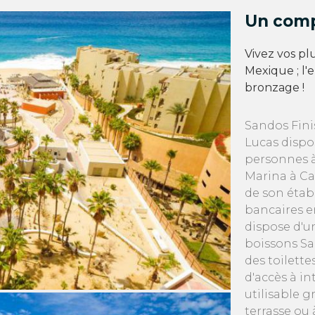
Un compl
Vivez vos pl
Mexique ; l'
bronzage !
Sandos Fini
Lucas dispo
personnes à 
Marina à Ca
de son établ
bancaires e
dispose d'u
boissons Sa
des toilette
d'accès à i
utilisable 
terrasse ou 