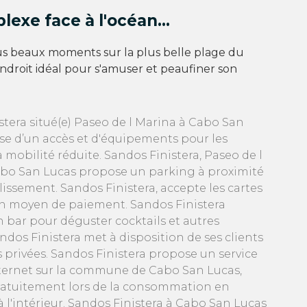
exe face à l'océan...
us beaux moments sur la plus belle plage du
endroit idéal pour s'amuser et peaufiner son
stera situé(e) Paseo de l Marina à Cabo San
se d’un accès et d'équipements pour les
mobilité réduite. Sandos Finistera, Paseo de l
bo San Lucas propose un parking à proximité
issement. Sandos Finistera, accepte les cartes
n moyen de paiement. Sandos Finistera
n bar pour déguster cocktails et autres
ndos Finistera met à disposition de ses clients
s privées. Sandos Finistera propose un service
nternet sur la commune de Cabo San Lucas,
gratuitement lors de la consommation en
à l'intérieur. Sandos Finistera à Cabo San Lucas