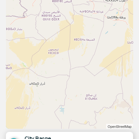
OpenStreetMap
City Barge