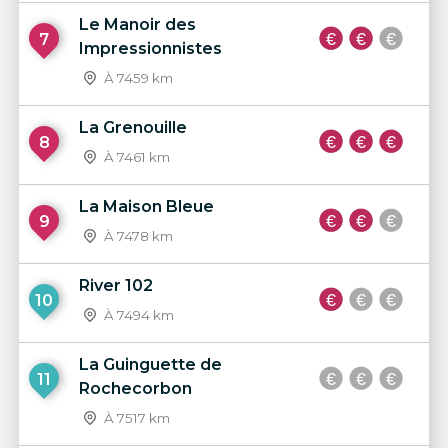
Le Manoir des
7
Impressionnistes
À 7459 km
La Grenouille
8
À 7461 km
La Maison Bleue
9
À 7478 km
River 102
10
À 7494 km
La Guinguette de
11
Rochecorbon
À 7517 km