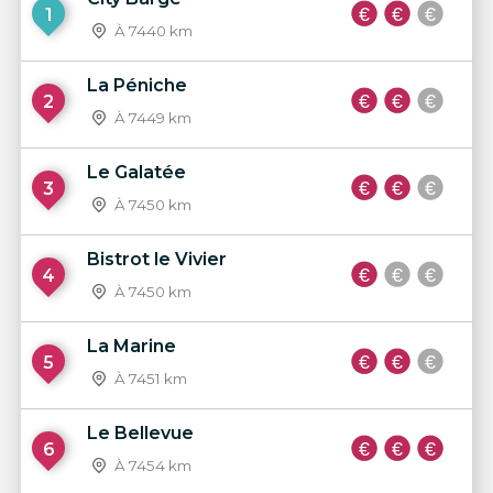
1
À 7440 km
La Péniche
2
À 7449 km
Le Galatée
3
À 7450 km
Bistrot le Vivier
4
À 7450 km
La Marine
5
À 7451 km
Le Bellevue
6
À 7454 km