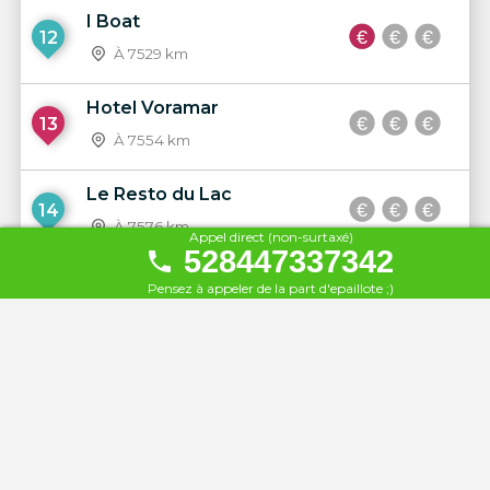
I Boat
12
À 7529 km
Hotel Voramar
13
À 7554 km
Le Resto du Lac
14
À 7576 km
Appel direct (non-surtaxé)
528447337342
La Guinguette de Villiennes
Pensez à appeler de la part d'epaillote ;)
15
À 7587 km
Hotel Rovira
16
À 7596 km
Les jardins de l'Olympe
17
À 7598 km