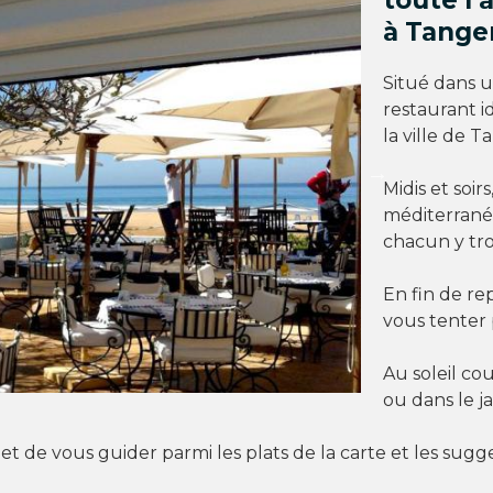
toute l’
à Tanger
Situé dans u
restaurant i
la ville de T
Midis et soir
méditerranée
chacun y tro
En fin de re
vous tenter 
Au soleil co
ou dans le ja
r et de vous guider parmi les plats de la carte et les sugg