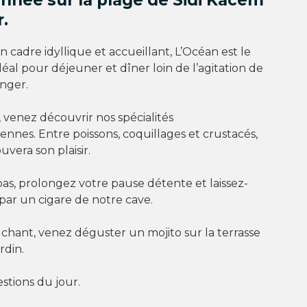
année sur la plage de Sidi Kacem
.
n cadre idyllique et accueillant, L’Océan est le
déal pour déjeuner et dîner loin de l’agitation de
anger.
s, venez découvrir nos spécialités
nnes. Entre poissons, coquillages et crustacés,
uvera son plaisir.
pas, prolongez votre pause détente et laissez-
par un cigare de notre cave.
uchant, venez déguster un mojito sur la terrasse
rdin.
estions du jour.