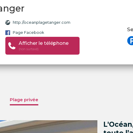
Tanger
http://oceanplagetanger.com
Se
Page Facebook
Afficher le téléphone
(non surtaxé)
Plage privée
L'Océan,