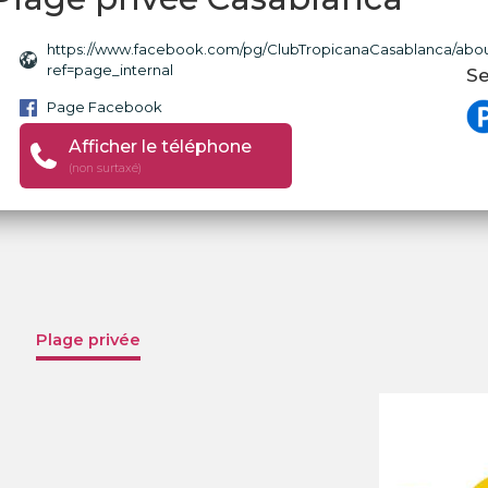
https://www.facebook.com/pg/ClubTropicanaCasablanca/abou
ref=page_internal
Se
Page Facebook
Afficher le téléphone
(non surtaxé)
Plage privée