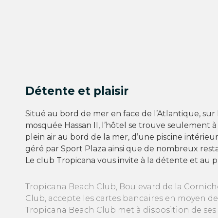
Détente et plaisir
Situé au bord de mer en face de l’Atlantique, sur l
mosquée Hassan II, l’hôtel se trouve seulement à 
plein air au bord de la mer, d’une piscine intéri
géré par Sport Plaza ainsi que de nombreux rest
Le club Tropicana vous invite à la détente et au pl
Tropicana Beach Club, Boulevard de la Cornich
Club, accepte les cartes bancaires en moyen de
Tropicana Beach Club met à disposition de ses c