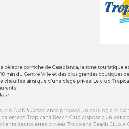
a célèbre corniche de Casablanca, la zone touristique et ré
10 min du Centre Ville et des plus grandes boutiques de 
eure chauffée ainsi que d'une plage privée. Le club Tropi
aurants.
aisir
e, Aïn Diab à Casablanca propose un parking à proxi
 paiement. Tropicana Beach Club dispose d'un bar pou
lients des toilettes privées. Tropicana Beach Club, à