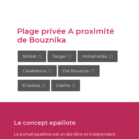
Plage privée A proximité
de Bouznika
Skhirat
(1)
Tanger
(1)
Mohamédia
(2)
Casablanca
(7)
Dar Bouazza
(7)
El Jadida
(1)
Dakhla
(1)
Le concept epaillote
Le portail epaillote est un site libre et indépendant.