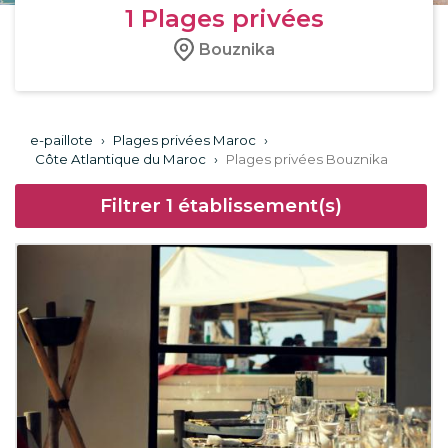
1
Plages privées
Bouznika
e-paillote
›
Plages privées Maroc
›
Côte Atlantique du Maroc
›
Plages privées Bouznika
Filtrer
1
établissement(s)