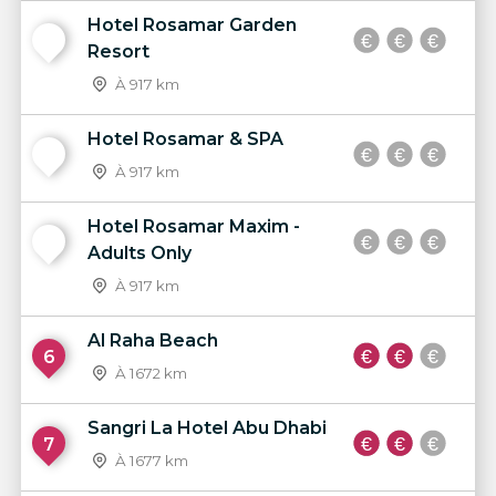
Hotel Rosamar Garden
3
Resort
À 917 km
Hotel Rosamar & SPA
4
À 917 km
Hotel Rosamar Maxim -
5
Adults Only
À 917 km
Al Raha Beach
6
À 1672 km
Sangri La Hotel Abu Dhabi
7
À 1677 km