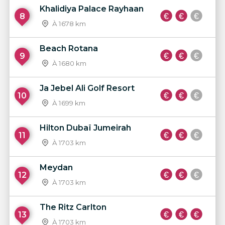
Khalidiya Palace Rayhaan
8
À 1678 km
Beach Rotana
9
À 1680 km
Ja Jebel Ali Golf Resort
10
À 1699 km
Hilton Dubaï Jumeirah
11
À 1703 km
Meydan
12
À 1703 km
The Ritz Carlton
13
À 1703 km