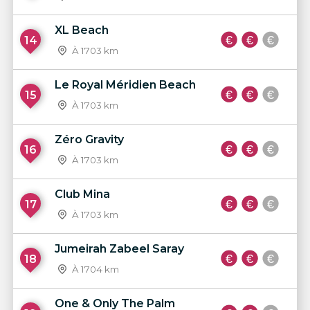
XL Beach
14
À 1703 km
Le Royal Méridien Beach
15
À 1703 km
Zéro Gravity
16
À 1703 km
Club Mina
17
À 1703 km
Jumeirah Zabeel Saray
18
À 1704 km
One & Only The Palm