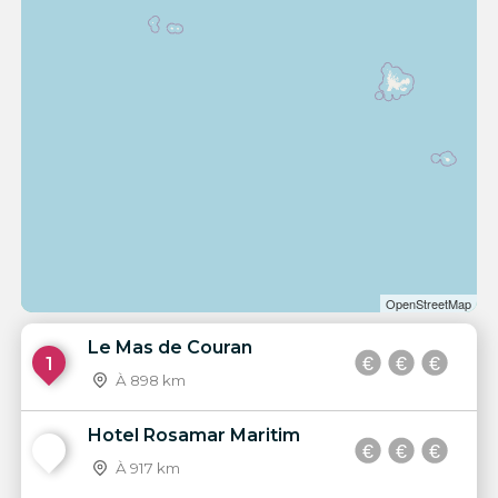
OpenStreetMap
Le Mas de Couran
1
À 898 km
Hotel Rosamar Maritim
2
À 917 km