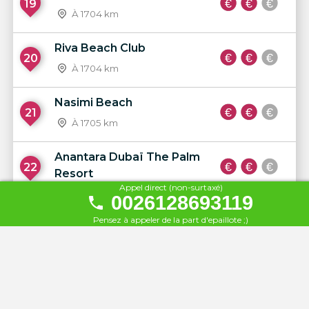
19
À 1704 km
Riva Beach Club
20
À 1704 km
Nasimi Beach
21
À 1705 km
Anantara Dubaï The Palm
22
Resort
Appel direct (non-surtaxé)
À 1705 km
0026128693119
Pensez à appeler de la part d'epaillote ;)
Waldorf Astoria The Palm
23
À 1705 km
Jumeirah Beach
24
À 1705 km