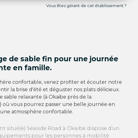
Vous êtes gérant de cet établissement ?
e de sable fin pour une journée
te en famille.
ère confortable, venez profiter et écouter notre
entir la brise d'été et déguster nos plats délicieux.
 sable relaxante (à Okaibe près de la
) où vous pourrez passer une belle journée en
s une atmosphère confortable.
ant situé(e) Seaside Road à Okaibe dispose d’un
équipements pour les personnes à mobilité