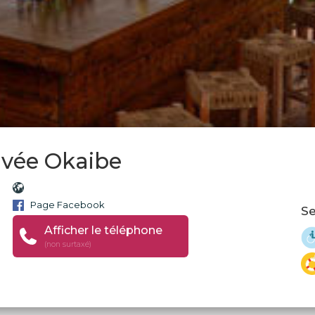
rivée Okaibe
Page Facebook
Se
Afficher le téléphone
(non surtaxé)