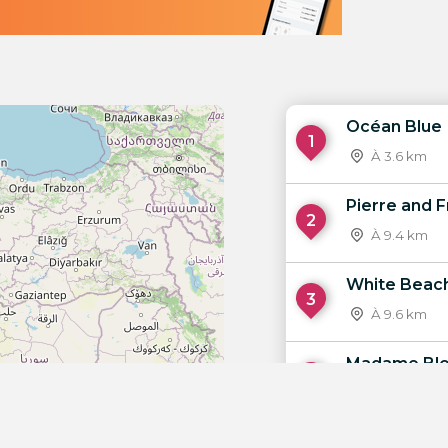
Océan Blue
1
À 3.6 km
Pierre and F
2
À 9.4 km
White Beac
3
À 9.6 km
Madame Bl
4
À 13 km
Florida Bea