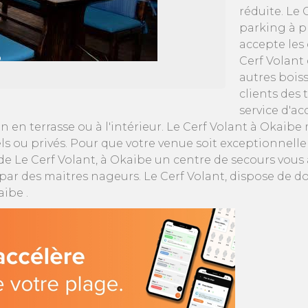
réduite. Le
parking à p
accepte les
Cerf Volant
autres bois
clients des 
service d'a
en terrasse ou à l'intérieur. Le Cerf Volant à Okaibe 
s ou privés. Pour que votre venue soit exceptionnell
de Le Cerf Volant, à Okaibe un centre de secours vous ac
 par des maitres nageurs. Le Cerf Volant, dispose de d
ibe .