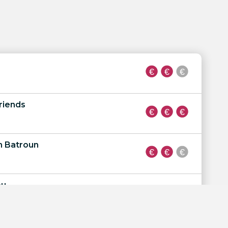
riends
h Batroun
eu
ch