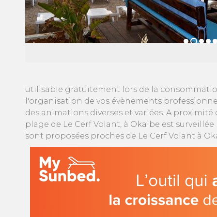
utilisable gratuitement lors de la consommation 
l'organisation de vos évènements professionnel
des animations diverses et variées. A proximité 
plage de Le Cerf Volant, à Okaibe est surveillée
sont proposées proches de Le Cerf Volant à Oka