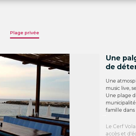
Plage privée
Une palg
de déten
Une atmosph
music live, s
Une plage de
municipalité
famille dan
Le Cerf Vol
accès et d'