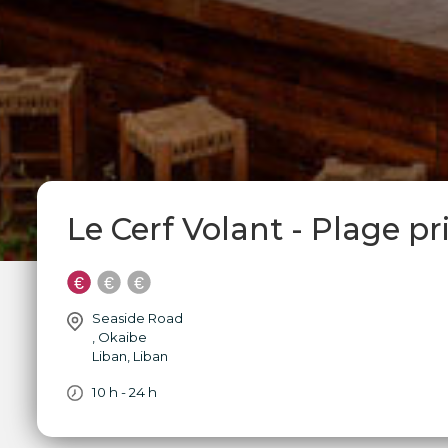
Le Cerf Volant - Plage p
Seaside Road
,
Okaibe
Liban
,
Liban
10 h - 24 h