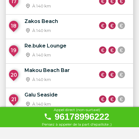
17
À 140 km
Zakos Beach
18
À 140 km
Re.buke Lounge
19
À 140 km
Makou Beach Bar
20
À 140 km
Galu Seaside
21
À 140 km
Appel direct (non-surtaxé)
96178996222
Hod Hamidbar
22
Pensez à appeler de la part d'epaillote ;)
À 152 km