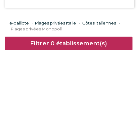
e-paillote
›
Plages privées Italie
›
Côtes Italiennes
›
Plages privées Monopoli
Filtrer
0
établissement(s)