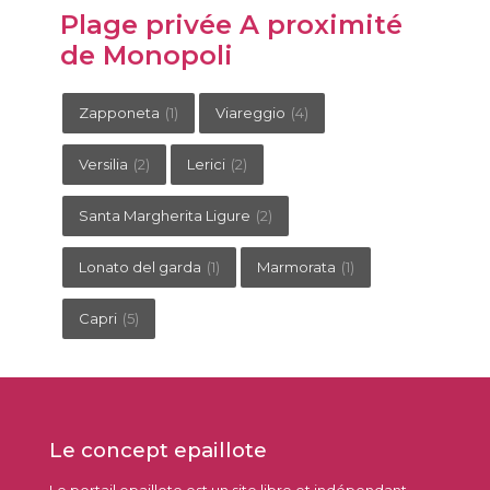
Plage privée A proximité
de Monopoli
Zapponeta
(1)
Viareggio
(4)
Versilia
(2)
Lerici
(2)
Santa Margherita Ligure
(2)
Lonato del garda
(1)
Marmorata
(1)
Capri
(5)
Le concept epaillote
Le portail epaillote est un site libre et indépendant.