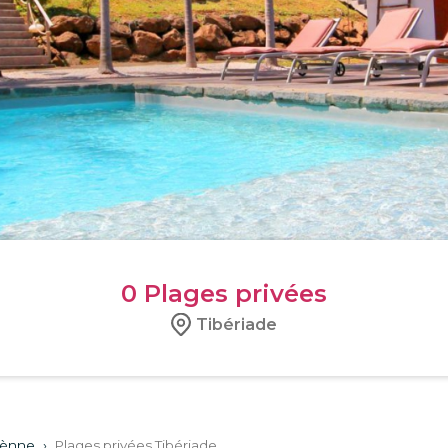
0
Plages privées
Tibériade
éènne
›
Plages privées Tibériade