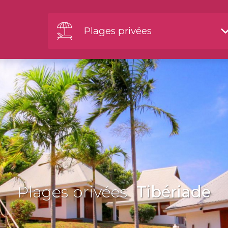
Plages privées
Plages privées
Tibériade