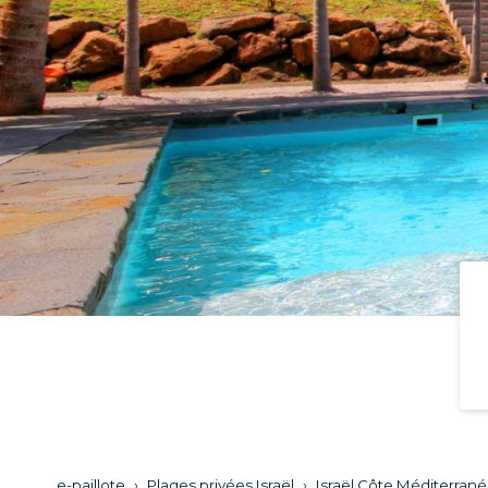
e-paillote
›
Plages privées Israël
›
Israël Côte Méditerran