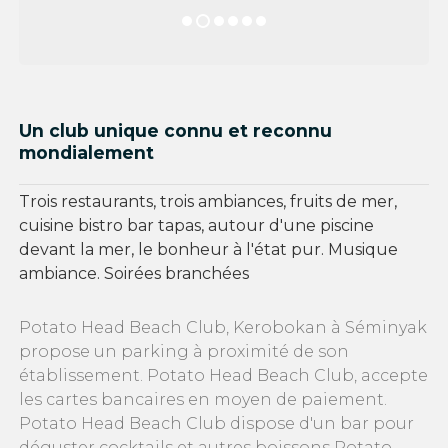
Un club unique connu et reconnu
mondialement
Trois restaurants, trois ambiances, fruits de mer,
cuisine bistro bar tapas, autour d'une piscine
devant la mer, le bonheur à l'état pur. Musique
ambiance. Soirées branchées
Potato Head Beach Club, Kerobokan à Séminyak
propose un parking à proximité de son
établissement. Potato Head Beach Club, accepte
les cartes bancaires en moyen de paiement.
Potato Head Beach Club dispose d'un bar pour
déguster cocktails et autres boissons Potato