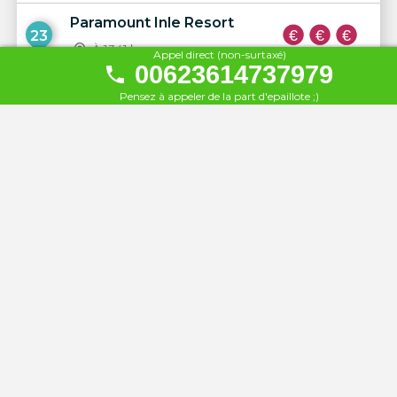
Paramount Inle Resort
23
À 1341 km
Appel direct (non-surtaxé)
00623614737979
Inle Lake View
Pensez à appeler de la part d'epaillote ;)
24
À 1342 km
Yamonnar Oo Resort
25
À 1469 km
Esmerald Sea Resort
26
À 1469 km
Myanmar Treasure Resort
27
À 1469 km
Aureum Resort & Spa ngwe
28
Saung