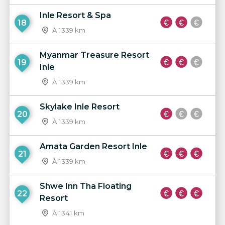
Inle Resort & Spa
18
À 1339 km
Myanmar Treasure Resort
19
Inle
À 1339 km
Skylake Inle Resort
20
À 1339 km
Amata Garden Resort Inle
21
À 1339 km
Shwe Inn Tha Floating
22
Resort
À 1341 km