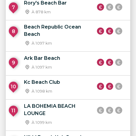
Rory's Beach Bar
7
À 878 km
Beach Republic Ocean
8
Beach
À 1097 km
Ark Bar Beach
9
À 1097 km
Kc Beach Club
10
À 1098 km
LA BOHEMIA BEACH
11
LOUNGE
À 1099 km