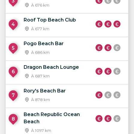
3
À 676 km
Roof Top Beach Club
4
À 677 km
Pogo Beach Bar
5
À 686 km
Dragon Beach Lounge
6
À 687 km
Rory's Beach Bar
7
À 878 km
Beach Republic Ocean
8
Beach
À 1097 km