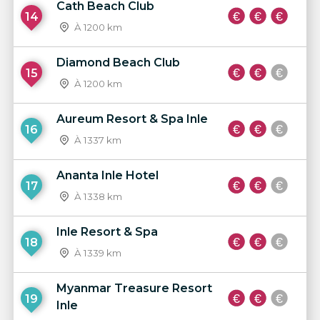
Cath Beach Club
14
À 1200 km
Diamond Beach Club
15
À 1200 km
Aureum Resort & Spa Inle
16
À 1337 km
Ananta Inle Hotel
17
À 1338 km
Inle Resort & Spa
18
À 1339 km
Myanmar Treasure Resort
19
Inle