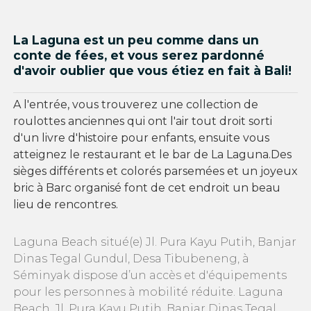
La Laguna est un peu comme dans un
conte de fées, et vous serez pardonné
d'avoir oublier que vous étiez en fait à Bali!
A l'entrée, vous trouverez une collection de
roulottes anciennes qui ont l'air tout droit sorti
d'un livre d'histoire pour enfants, ensuite vous
atteignez le restaurant et le bar de La Laguna.Des
sièges différents et colorés parsemées et un joyeux
bric à Barc organisé font de cet endroit un beau
lieu de rencontres.
Laguna Beach situé(e) Jl. Pura Kayu Putih, Banjar
Dinas Tegal Gundul, Desa Tibubeneng, à
Séminyak dispose d’un accès et d'équipements
pour les personnes à mobilité réduite. Laguna
Beach, Jl. Pura Kayu Putih, Banjar Dinas Tegal