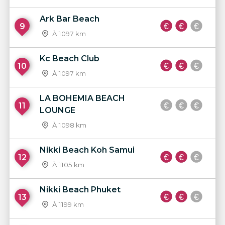
Ark Bar Beach
9
À 1097 km
Kc Beach Club
10
À 1097 km
LA BOHEMIA BEACH
11
LOUNGE
À 1098 km
Nikki Beach Koh Samui
12
À 1105 km
Nikki Beach Phuket
13
À 1199 km