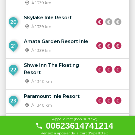
À 1339 km
Skylake Inle Resort
20
À 1339 km
Amata Garden Resort Inle
21
À 1339 km
Shwe Inn Tha Floating
22
Resort
À 1340 km
Paramount Inle Resort
23
À 1340 km
Appel direct (non-surtaxé)
Inle Lake View
00623614741214
24
À 1342 km
Pensez à appeler de la part d'epaillote ;)