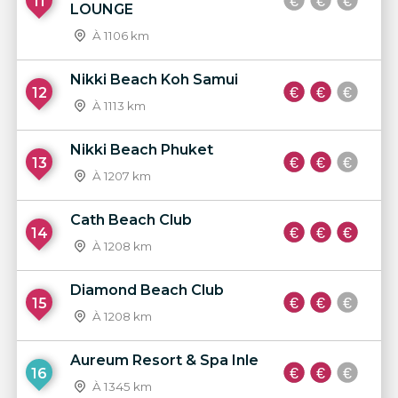
11
LOUNGE
À 1106 km
Nikki Beach Koh Samui
12
À 1113 km
Nikki Beach Phuket
13
À 1207 km
Cath Beach Club
14
À 1208 km
Diamond Beach Club
15
À 1208 km
Aureum Resort & Spa Inle
16
À 1345 km