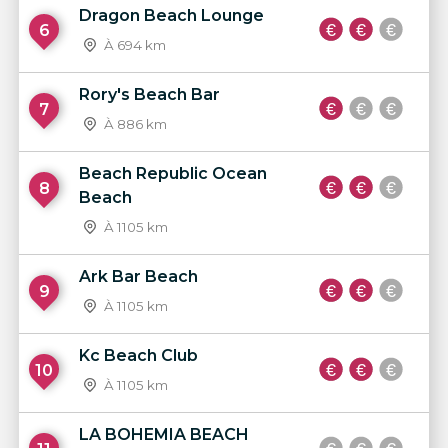
Dragon Beach Lounge
6
À 694 km
Rory's Beach Bar
7
À 886 km
Beach Republic Ocean
8
Beach
À 1105 km
Ark Bar Beach
9
À 1105 km
Kc Beach Club
10
À 1105 km
LA BOHEMIA BEACH