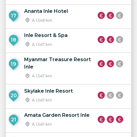
Ananta Inle Hotel
17
À 1346 km
Inle Resort & Spa
18
À 1347 km
Myanmar Treasure Resort
19
Inle
À 1347 km
Skylake Inle Resort
20
À 1347 km
Amata Garden Resort Inle
21
À 1347 km