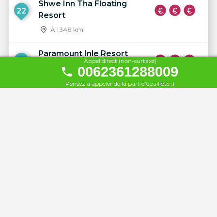
Shwe Inn Tha Floating
22
Resort
À 1348 km
Paramount Inle Resort
23
Appel direct (non-surtaxé)
0062361288009
À 1348 km
Pensez à appeler de la part d'epaillote ;)
Inle Lake View
24
À 1350 km
Yamonnar Oo Resort
25
À 1477 km
Esmerald Sea Resort
26
À 1477 km
Myanmar Treasure Resort
27