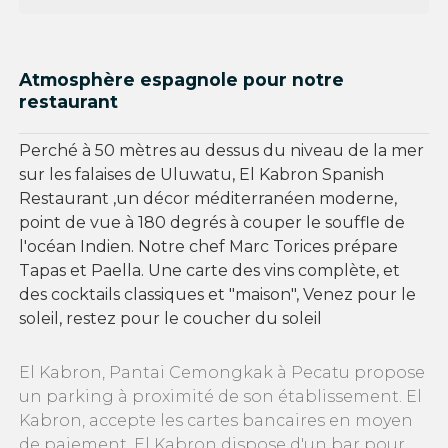
Atmosphère espagnole pour notre
restaurant
Perché à 50 mètres au dessus du niveau de la mer
sur les falaises de Uluwatu, El Kabron Spanish
Restaurant ,un décor méditerranéen moderne,
point de vue à 180 degrés à couper le souffle de
l'océan Indien. Notre chef Marc Torices prépare
Tapas et Paella. Une carte des vins complète, et
des cocktails classiques et "maison", Venez pour le
soleil, restez pour le coucher du soleil
El Kabron, Pantai Cemongkak à Pecatu propose
un parking à proximité de son établissement. El
Kabron, accepte les cartes bancaires en moyen
de paiement. El Kabron dispose d'un bar pour