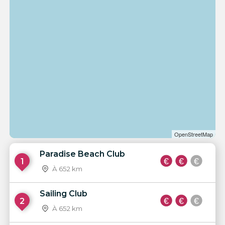
OpenStreetMap
Paradise Beach Club
1
À 652 km
Sailing Club
2
À 652 km