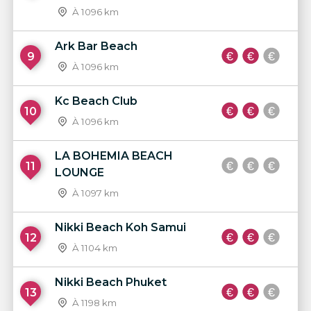
À 1096 km
Ark Bar Beach
9
À 1096 km
Kc Beach Club
10
À 1096 km
LA BOHEMIA BEACH
11
LOUNGE
À 1097 km
Nikki Beach Koh Samui
12
À 1104 km
Nikki Beach Phuket
13
À 1198 km