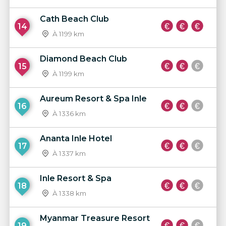
Cath Beach Club
14
À 1199 km
Diamond Beach Club
15
À 1199 km
Aureum Resort & Spa Inle
16
À 1336 km
Ananta Inle Hotel
17
À 1337 km
Inle Resort & Spa
18
À 1338 km
Myanmar Treasure Resort
19