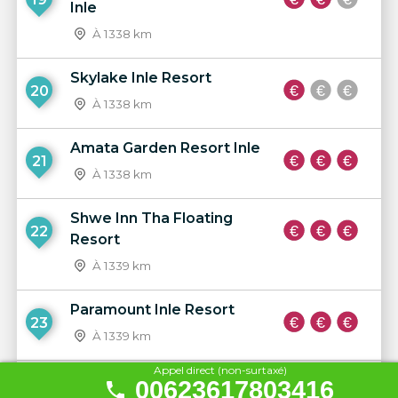
Inle
À 1338 km
Skylake Inle Resort
20
À 1338 km
Amata Garden Resort Inle
21
À 1338 km
Shwe Inn Tha Floating
22
Resort
À 1339 km
Paramount Inle Resort
23
À 1339 km
Appel direct (non-surtaxé)
Inle Lake View
00623617803416
24