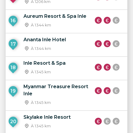
À 1206 km
Aureum Resort & Spa Inle
16
À 1344 km
Ananta Inle Hotel
17
À 1344 km
Inle Resort & Spa
18
À 1345 km
Myanmar Treasure Resort
19
Inle
À 1345 km
Skylake Inle Resort
20
À 1345 km