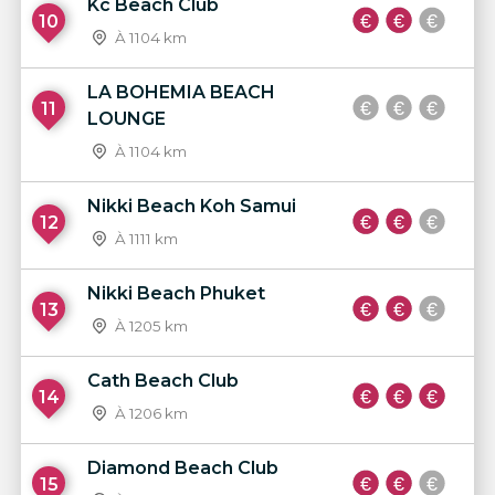
Kc Beach Club
10
À 1104 km
LA BOHEMIA BEACH
11
LOUNGE
À 1104 km
Nikki Beach Koh Samui
12
À 1111 km
Nikki Beach Phuket
13
À 1205 km
Cath Beach Club
14
À 1206 km
Diamond Beach Club
15