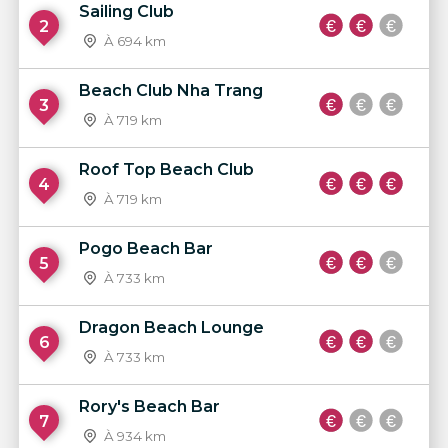
Sailing Club
2
À 694 km
Beach Club Nha Trang
3
À 719 km
Roof Top Beach Club
4
À 719 km
Pogo Beach Bar
5
À 733 km
Dragon Beach Lounge
6
À 733 km
Rory's Beach Bar
7
À 934 km