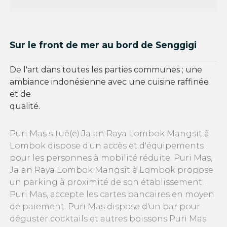
Sur le front de mer au bord de Senggigi
De l'art dans toutes les parties communes ; une
ambiance indonésienne avec une cuisine raffinée
et de
qualité.
Puri Mas situé(e) Jalan Raya Lombok Mangsit à
Lombok dispose d’un accès et d'équipements
pour les personnes à mobilité réduite. Puri Mas,
Jalan Raya Lombok Mangsit à Lombok propose
un parking à proximité de son établissement.
Puri Mas, accepte les cartes bancaires en moyen
de paiement. Puri Mas dispose d'un bar pour
déguster cocktails et autres boissons Puri Mas