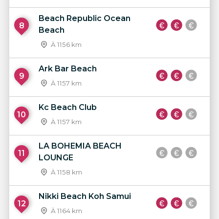
Beach Republic Ocean
8
Beach
À 1156 km
Ark Bar Beach
9
À 1157 km
Kc Beach Club
10
À 1157 km
LA BOHEMIA BEACH
11
LOUNGE
À 1158 km
Nikki Beach Koh Samui
12
À 1164 km