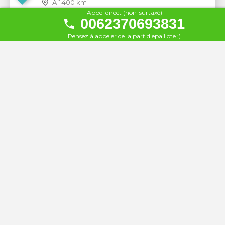
À 1400 km
Appel direct (non-surtaxé)
0062370693831
Inle Lake View
24
Pensez à appeler de la part d'epaillote ;)
À 1401 km
Yamonnar Oo Resort
25
À 1530 km
Esmerald Sea Resort
26
À 1530 km
Myanmar Treasure Resort
27
À 1530 km
Aureum Resort & Spa ngwe
28
Saung
À 1531 km