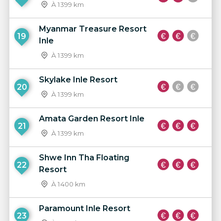
À 1399 km
Myanmar Treasure Resort
19
Inle
À 1399 km
Skylake Inle Resort
20
À 1399 km
Amata Garden Resort Inle
21
À 1399 km
Shwe Inn Tha Floating
22
Resort
À 1400 km
Paramount Inle Resort
23