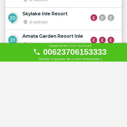
Skylake Inle Resort
20
À 1419 km
Amata Garden Resort Inle
21
À 1419 km
Appel direct (non-surtaxé)
00623706153333
Shwe Inn Tha Floating
Pensez à appeler de la part d'epaillote ;)
22
Resort
À 1420 km
Paramount Inle Resort
23
À 1420 km
Inle Lake View
24
À 1421 km