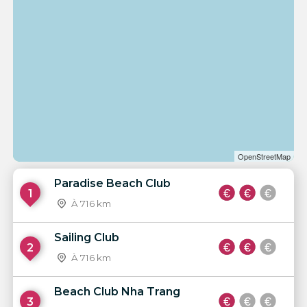
OpenStreetMap
Paradise Beach Club
1
À 716 km
Sailing Club
2
À 716 km
Beach Club Nha Trang
3