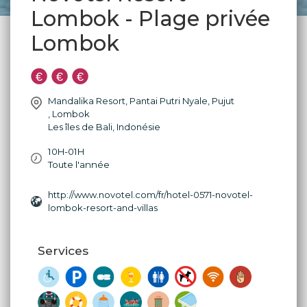
Lombok - Plage privée
Lombok
Mandalika Resort, Pantai Putri Nyale, Pujut
,
Lombok
Les îles de Bali
,
Indonésie
10H-01H
Toute l'année
http://www.novotel.com/fr/hotel-0571-novotel-
lombok-resort-and-villas
Services