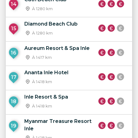
14
À 1280 km
Diamond Beach Club
15
À 1280 km
Aureum Resort & Spa Inle
16
À 1417 km
Ananta Inle Hotel
17
À 1418 km
Inle Resort & Spa
18
À 1418 km
Myanmar Treasure Resort
19
Inle
À 1418 km