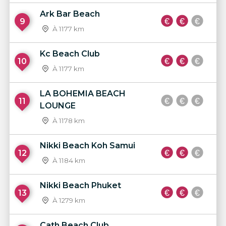
Ark Bar Beach
9
À 1177 km
Kc Beach Club
10
À 1177 km
LA BOHEMIA BEACH
11
LOUNGE
À 1178 km
Nikki Beach Koh Samui
12
À 1184 km
Nikki Beach Phuket
13
À 1279 km
Cath Beach Club