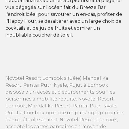
hebdomadaires au dîner.Surplombant la plage, la
vue dégagée sur l'océan fait du Breeze Bar
l'endroit idéal pour savourer un en-cas, profiter de
l'Happy Hour, se désaltérer avec un large choix de
cocktails et de jus de fruits et admirer un
inoubliable coucher de soleil.
Novotel Resort Lombok situé(e) Mandalika
Resort, Pantai Putri Nyale, Pujut à Lombok
dispose d’un accès et d'équipements pour les
personnes à mobilité réduite. Novotel Resort
Lombok, Mandalika Resort, Pantai Putri Nyale,
Pujut à Lombok propose un parking à proximité
de son établissement. Novotel Resort Lombok,
accepte les cartes bancaires en moyen de