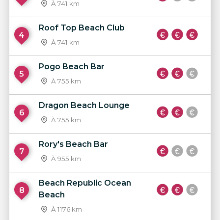
À 741 km
Roof Top Beach Club
4
À 741 km
Pogo Beach Bar
5
À 755 km
Dragon Beach Lounge
6
À 755 km
Rory's Beach Bar
7
À 955 km
Beach Republic Ocean
8
Beach
À 1176 km